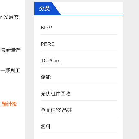
分类
的发展态
BIPV
PERC
%；最新量产
TOPCon
过一系列工
储能
光伏组件回收
，预计投
单晶硅/多晶硅
塑料