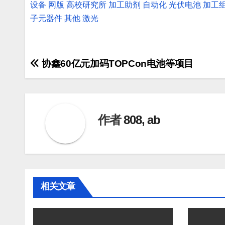
设备
网版
高校研究所
加工助剂
自动化
光伏电池
加工
子元器件
其他
激光
文
协鑫60亿元加码TOPCon电池等项目
章
导
作者
808, ab
航
相关文章