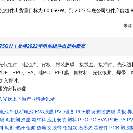
件出货量目标为 60-65GW。到 2023 年底公司组件产能超 
来源
9.75GW！晶澳2022年电池组件出货创新高
V、光伏组件，电池片、背板，封装胶膜，接线盒、接插件、光伏边
VDF、PPO、PA、硅PC、PET膜、氟材料、光伏银浆、焊带、
加入探讨。
入光伏上下游产业链通讯录
C电池
钙钛矿电池
EVA胶膜
PVD设备
POE胶膜
封装胶膜
背板
异
T膜
粘接剂
涂层
氟材料
应用安装
塑料
PPO
PC
EVA
POE
PA
P
料
助剂
玻纤
银浆
热熔胶
胶带
铝银浆
石墨烯
零部件
PCB
塑胶