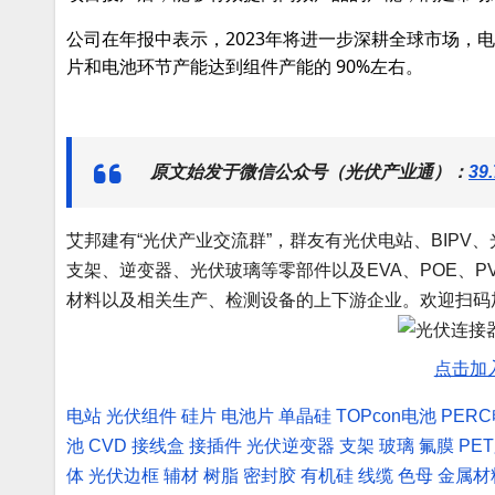
公司在年报中表示，2023年将进一步深耕全球市场，电池组
片和电池环节产能达到组件产能的 90%左右。
原文始发于微信公众号（光伏产业通）：
3
艾邦建有“光伏产业交流群”，群友有光伏电站、BIP
支架、逆变器、光伏玻璃等零部件以及EVA、POE、P
材料以及相关生产、检测设备的上下游企业。欢迎扫码
点击加
电站
光伏组件
硅片
电池片
单晶硅
TOPcon电池
PER
池
CVD
接线盒
接插件
光伏逆变器
支架
玻璃
氟膜
PE
体
光伏边框
辅材
树脂
密封胶
有机硅
线缆
色母
金属材