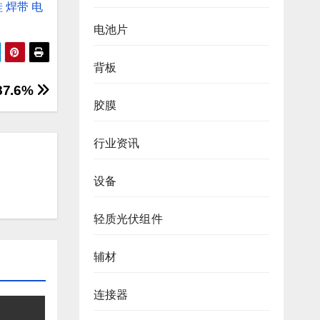
硅
焊带
电
电池片
背板
7.6%
胶膜
行业资讯
设备
轻质光伏组件
辅材
连接器