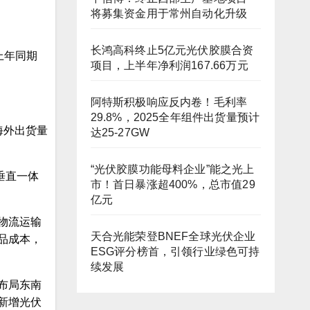
将募集资金用于常州自动化升级
长鸿高科终止5亿元光伏胶膜合资
较上年同期
项目，上半年净利润167.66万元
阿特斯积极响应反内卷！毛利率
29.8%，2025全年组件出货量预计
海外出货量
达25-27GW
“光伏胶膜功能母料企业”能之光上
垂直一体
市！首日暴涨超400%，总市值29
亿元
物流运输
天合光能荣登BNEF全球光伏企业
品成本，
ESG评分榜首，引领行业绿色可持
续发展
布局东南
新增光伏