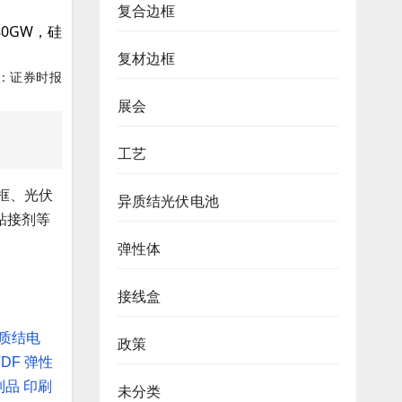
复合边框
80GW，硅
复材边框
：证券时报
展会
工艺
框、光伏
异质结光伏电池
粘接剂等
弹性体
接线盒
质结电
政策
VDF
弹性
制品
印刷
未分类