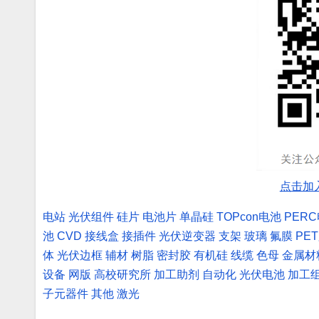
点击加
电站
光伏组件
硅片
电池片
单晶硅
TOPcon电池
PER
池
CVD
接线盒
接插件
光伏逆变器
支架
玻璃
氟膜
PE
体
光伏边框
辅材
树脂
密封胶
有机硅
线缆
色母
金属材
设备
网版
高校研究所
加工助剂
自动化
光伏电池
加工
子元器件
其他
激光