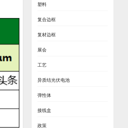
塑料
复合边框
复材边框
展会
工艺
异质结光伏电池
弹性体
接线盒
政策