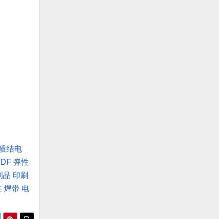
质结电
VDF
弹性
制品
印刷
硅
焊带
电