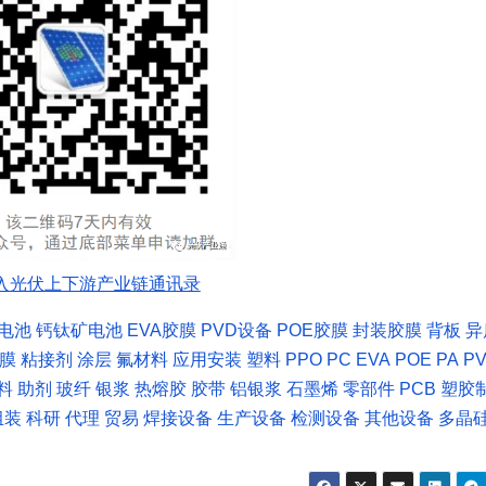
入光伏上下游产业链通讯录
C电池
钙钛矿电池
EVA胶膜
PVD设备
POE胶膜
封装胶膜
背板
异
T膜
粘接剂
涂层
氟材料
应用安装
塑料
PPO
PC
EVA
POE
PA
P
料
助剂
玻纤
银浆
热熔胶
胶带
铝银浆
石墨烯
零部件
PCB
塑胶
组装
科研
代理
贸易
焊接设备
生产设备
检测设备
其他设备
多晶