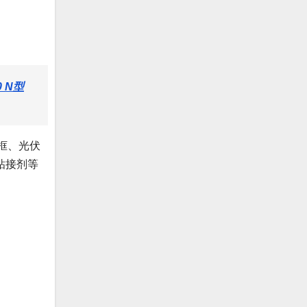
 N型
框、光伏
粘接剂等