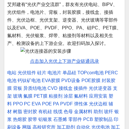
艾邦建有“光伏产业交流群”，群友有光伏电站、BIPV、
光伏组件，电池片、背板，封装胶膜，接线盒、接插
件、光伏边框、光伏支架、逆变器、光伏玻璃等零部件
以及EVA、POE、PVDF、PPO、PA、硅PC、PET膜、
氟材料、光伏银浆、焊带、粘接剂等材料以及相关生
产、检测设备的上下游企业。欢迎扫码加入探讨。
点击加入光伏上下游产业链通讯录
电站
光伏组件
硅片
电池片
单晶硅
TOPcon电池
PERC
电池
钙钛矿电池
EVA胶膜
PVD设备
POE胶膜
封装胶
膜
背板
异质结电池
CVD
接线盒
接插件
光伏逆变器
支
架
玻璃
氟膜
PET膜
粘接剂
涂层
氟材料
应用安装
塑
料
PPO
PC
EVA
POE
PA
PVDF
弹性体
光伏边框
辅
材
树脂
密封胶
有机硅
线缆
色母
金属材料
助剂
玻纤
银
浆
热熔胶
胶带
铝银浆
石墨烯
零部件
PCB
塑胶制品
印
刷设备
网版
高校研究所
加工助剂
自动化
光伏电池
加工