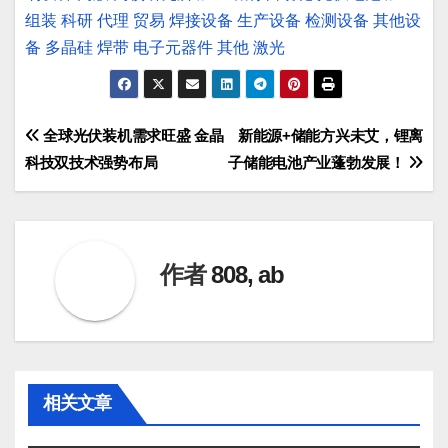
组装
科研
代理
贸易
焊接设备
生产设备
检测设备
其他设
备
多晶硅
焊带
电子元器件
其他
激光
文
全球光伏装机需求旺盛 金晶
新能源+储能方兴未艾，锂离
科技双技术强势布局
子储能电池产业蓬勃发展！
章
导
航
作者
808, ab
相关文章