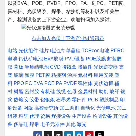
以及EVA、POE、PVDF、PPO、PA、硅PC、PET膜、
氟材料、光伏银浆、焊带、粘接剂等材料以及相关生
产、检测设备的上下游企业。欢迎扫码加入探讨。
点击加入光伏上下游产业链通讯录
电站
光伏组件
硅片
电池片
单晶硅
TOPcon电池
PERC
电池
钙钛矿电池
EVA胶膜
PVD设备
POE胶膜
封装胶
膜
背板
异质结电池
CVD
接线盒
接插件
光伏逆变器
支
架
玻璃
氟膜
PET膜
粘接剂
涂层
氟材料
应用安装
塑
料
PPO
PC
EVA
POE
PA
PVDF
弹性体
光伏边框
辅
材
树脂
密封胶
有机硅
线缆
色母
金属材料
助剂
玻纤
银
浆
热熔胶
胶带
铝银浆
石墨烯
零部件
PCB
塑胶制品
印
刷设备
网版
高校研究所
加工助剂
自动化
光伏电池
加工
组装
科研
代理
贸易
焊接设备
生产设备
检测设备
其他设
备
多晶硅
焊带
电子元器件
其他
激光