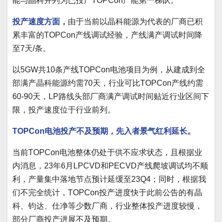
能与晶科并列为已投产TOPCon产能第一梯队。
投产速度方面，
由于当前以晶科能源为代表的厂商已积
累丰富的TOPCon产线调试经验，产线满产调试时间降
至7天/条。
以5GW共10条产线TOPCon电池项目为例，从建成到全
部满产晶科能源约需70天，行业可比TOPCon产线约需
60-90天，LP路线头部厂商满产调试时间贴近行业区间下
限，投产速度位于行业前列。
TOPCon电池投产不及预期，先入者景气红利延长。
当前TOPCon电池整体仍处于供不应求状态，且根据业
内消息，23年6月LPCVD和PECVD产线爬坡调试均不顺
利，产量集中落地节点预计延缓至23Q4；同时，根据我
们不完全统计，TOPCon投产进度快于此前公告的有晶
科、钧达、仕净等少数厂商，行业整体投产进度较慢，
部分厂商投产进展不及预期。