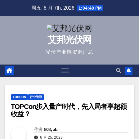
跳
周五. 8 月 7th, 2026
1:04:49 PM
至
内
容
艾邦光伏网
光伏产业链资源汇总
TOPCON
行业资讯
TOPCon步入量产时代，先入局者享超额
收益？
作者
808, ab
6 月 25, 2023