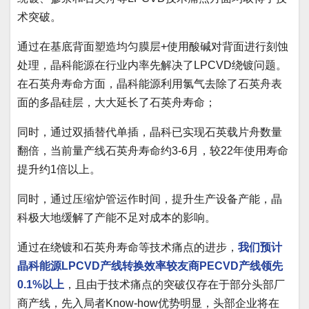
术突破。
通过在基底背面塑造均匀膜层+使用酸碱对背面进行刻蚀
处理，晶科能源在行业内率先解决了LPCVD绕镀问题。
在石英舟寿命方面，晶科能源利用氯气去除了石英舟表
面的多晶硅层，大大延长了石英舟寿命；
同时，通过双插替代单插，晶科已实现石英载片舟数量
翻倍，当前量产线石英舟寿命约3-6月，较22年使用寿命
提升约1倍以上。
同时，通过压缩炉管运作时间，提升生产设备产能，晶
科极大地缓解了产能不足对成本的影响。
通过在绕镀和石英舟寿命等技术痛点的进步，
我们预计
晶科能源LPCVD产线转换效率较友商PECVD产线领先
0.1%以上
，且由于技术痛点的突破仅存在于部分头部厂
商产线，先入局者Know-how优势明显，头部企业将在