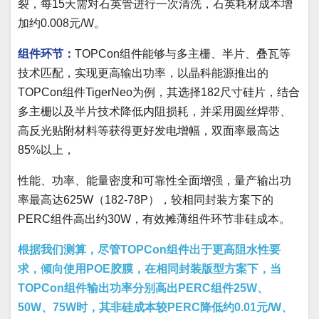
裂，每15天需对石英管进行一次清洗，石英耗材成本增
加约0.008元/W。
组件环节：
TOPCon组件能够与多主栅、半片、叠瓦等
技术匹配，实现更高输出功率，以晶科能源推出的
TOPCon组件TigerNeo为例，其选择182尺寸硅片，结合
多主栅以及半片技术降低内阻损耗，并采用圆丝焊带、
高反光贴附材料等获得更好发电增幅，双面率最高达
85%以上，
性能、功率、能量密度和可靠性全面增强，量产输出功
率最高达625W（182-78P），较相同封装方案下的
PERC组件高出约30W，有效摊薄组件环节非硅成本。
根据我们测算，尽管TOPCon组件出于更高阻水性要
求，倾向使用POE胶膜，在相同封装版型方案下，当
TOPCon组件输出功率分别高出PERC组件25W、
50W、75W时，其非硅成本较PERC降低约0.01元/W、