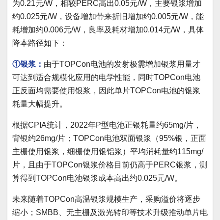
为0.21元/W，相较PERC高出0.05元/W，主要银浆增加
约0.025元/W，设备增加带来折旧增加约0.005元/W，能
耗增加约0.006元/W，良率及耗材增加0.014元/W，具体
降本路径如下：
①银浆：
由于TOPCon电池的发射极需增加银浆用量才
可达到适合规模化应用的电学性能，同时TOPCon电池
正反面均需要使用银浆，因此单片TOPCon电池的银浆
耗量大幅提升。
根据CPIA统计，2022年P型电池正银耗量约65mg/片，
背银约26mg/片；TOPCon电池双面银浆（95%银，正面
主栅使用银浆，细栅使用银铝浆）平均消耗量约115mg/
片，且由于TOPCon银浆价格目前仍高于PERC银浆，测
算得到TOPCon电池银浆成本高出约0.025元/W。
未来随着TOPCon高温银浆规模生产，采购溢价将逐步
缩小；SMBB、无主栅及激光转印等技术升级推动单片电