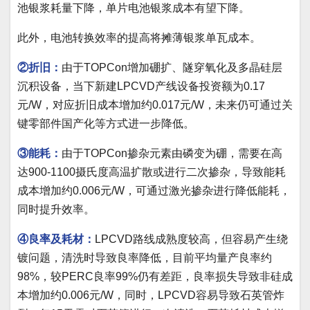
池银浆耗量下降，单片电池银浆成本有望下降。
此外，电池转换效率的提高将摊薄银浆单瓦成本。
②折旧：
由于TOPCon增加硼扩、隧穿氧化及多晶硅层
沉积设备，当下新建LPCVD产线设备投资额为0.17
元/W，对应折旧成本增加约0.017元/W，未来仍可通过关
键零部件国产化等方式进一步降低。
③能耗：
由于TOPCon掺杂元素由磷变为硼，需要在高
达900-1100摄氏度高温扩散或进行二次掺杂，导致能耗
成本增加约0.006元/W，可通过激光掺杂进行降低能耗，
同时提升效率。
④良率及耗材：
LPCVD路线成熟度较高，但容易产生绕
镀问题，清洗时导致良率降低，目前平均量产良率约
98%，较PERC良率99%仍有差距，良率损失导致非硅成
本增加约0.006元/W，同时，LPCVD容易导致石英管炸