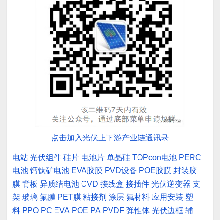
点击加入光伏上下游产业链通讯录
电站
光伏组件
硅片
电池片
单晶硅
TOPcon电池
PERC
电池
钙钛矿电池
EVA胶膜
PVD设备
POE胶膜
封装胶
膜
背板
异质结电池
CVD
接线盒
接插件
光伏逆变器
支
架
玻璃
氟膜
PET膜
粘接剂
涂层
氟材料
应用安装
塑
料
PPO
PC
EVA
POE
PA
PVDF
弹性体
光伏边框
辅