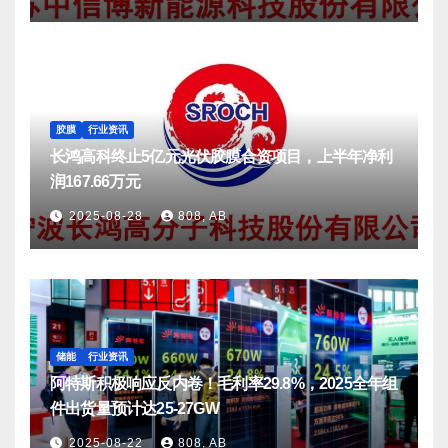
胶膜
行业资讯
长鸿高科终止5亿元光伏胶膜合资项目，上半年净利
润167.66万元
2025-08-28
808, AB
储能
行业资讯
阿特斯积极响应反内卷！毛利率29.8%，2025全年组
件出货量预计达25-27GW
2025-08-22
808, AB