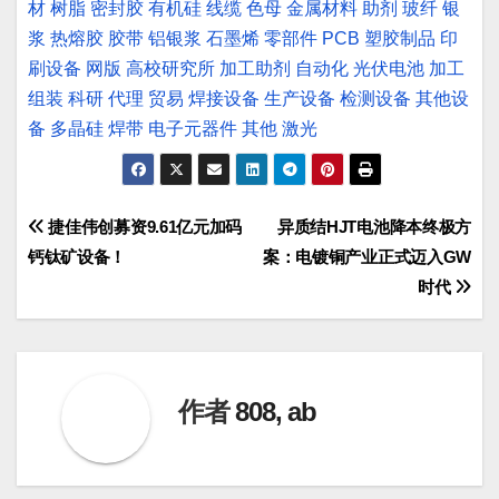
材
树脂
密封胶
有机硅
线缆
色母
金属材料
助剂
玻纤
银
浆
热熔胶
胶带
铝银浆
石墨烯
零部件
PCB
塑胶制品
印
刷设备
网版
高校研究所
加工助剂
自动化
光伏电池
加工
组装
科研
代理
贸易
焊接设备
生产设备
检测设备
其他设
备
多晶硅
焊带
电子元器件
其他
激光
文
捷佳伟创募资9.61亿元加码
异质结HJT电池降本终极方
钙钛矿设备！
案：电镀铜产业正式迈入GW
章
时代
导
航
作者
808, ab