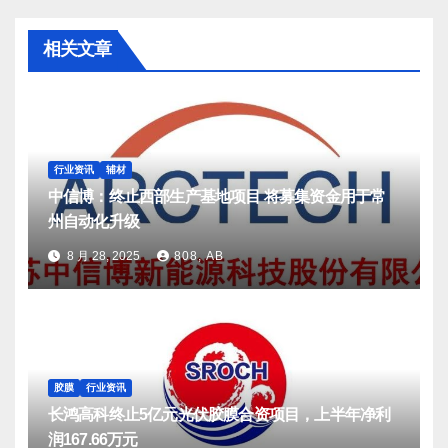
相关文章
行业资讯
辅材
中信博：终止西部生产基地项目 将募集资金用于常
州自动化升级
8 月 28, 2025
808, AB
胶膜
行业资讯
长鸿高科终止5亿元光伏胶膜合资项目，上半年净利
润167.66万元