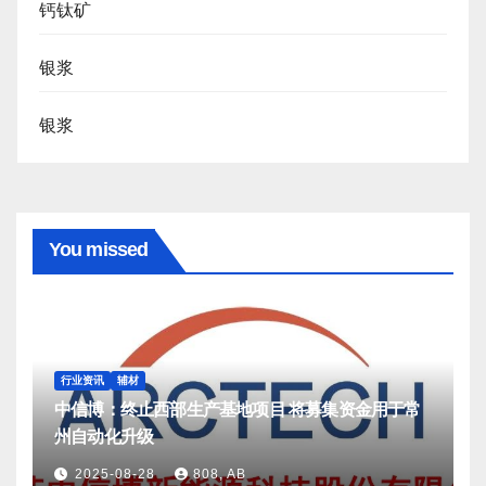
钙钛矿
银浆
银浆
You missed
行业资讯
辅材
中信博：终止西部生产基地项目 将募集资金用于常
州自动化升级
2025-08-28
808, AB