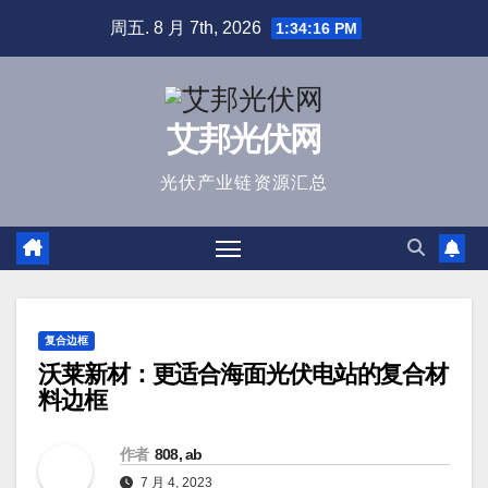
跳
周五. 8 月 7th, 2026
1:34:17 PM
至
内
容
艾邦光伏网
光伏产业链资源汇总
复合边框
沃莱新材：更适合海面光伏电站的复合材
料边框
作者
808, ab
7 月 4, 2023