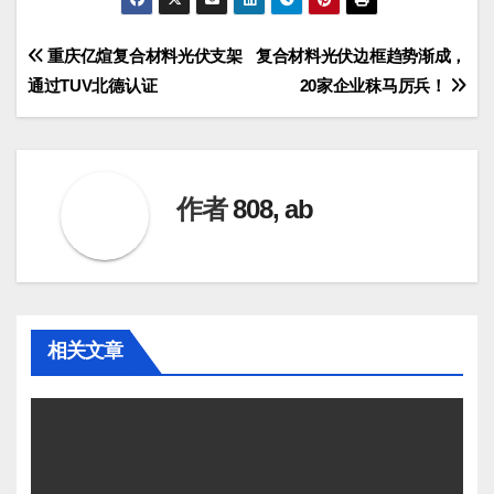
文
重庆亿煊复合材料光伏支架
复合材料光伏边框趋势渐成，
通过TUV北德认证
20家企业秣马厉兵！
章
导
航
作者
808, ab
相关文章