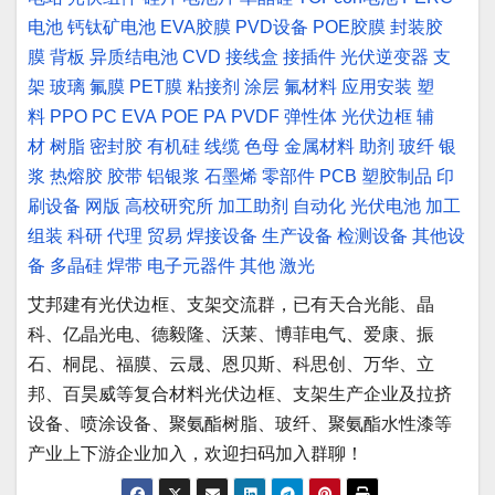
电池
钙钛矿电池
EVA胶膜
PVD设备
POE胶膜
封装胶
膜
背板
异质结电池
CVD
接线盒
接插件
光伏逆变器
支
架
玻璃
氟膜
PET膜
粘接剂
涂层
氟材料
应用安装
塑
料
PPO
PC
EVA
POE
PA
PVDF
弹性体
光伏边框
辅
材
树脂
密封胶
有机硅
线缆
色母
金属材料
助剂
玻纤
银
浆
热熔胶
胶带
铝银浆
石墨烯
零部件
PCB
塑胶制品
印
刷设备
网版
高校研究所
加工助剂
自动化
光伏电池
加工
组装
科研
代理
贸易
焊接设备
生产设备
检测设备
其他设
备
多晶硅
焊带
电子元器件
其他
激光
艾邦建有光伏边框、支架交流群，已有天合光能、晶
科、亿晶光电、德毅隆、沃莱、博菲电气、爱康、振
石、桐昆、福膜、云晟、恩贝斯、科思创、万华、立
邦、百昊威等复合材料光伏边框、支架生产企业及拉挤
设备、喷涂设备、聚氨酯树脂、玻纤、聚氨酯水性漆等
产业上下游企业加入，欢迎扫码加入群聊！