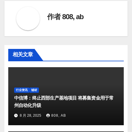
导
航
作者
808, ab
相关文章
行业资讯
辅材
中信博：终止西部生产基地项目 将募集资金用于常
州自动化升级
8 月 28, 2025
808, AB