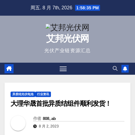
跳
周五. 8 月 7th, 2026
1:58:35 PM
至
内
容
艾邦光伏网
光伏产业链资源汇总
异质结光伏电池
行业资讯
大理华晟首批异质结组件顺利发货！
作者
808, ab
8 月 2, 2023