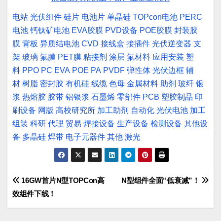
电站
光伏组件
硅片
电池片
单晶硅
TOPcon电池
PERC
电池
钙钛矿电池
EVA胶膜
PVD设备
POE胶膜
封装胶
膜
背板
异质结电池
CVD
接线盒
接插件
光伏逆变器
支
架
玻璃
氟膜
PET膜
粘接剂
涂层
氟材料
应用安装
塑
料
PPO
PC
EVA
POE
PA
PVDF
弹性体
光伏边框
辅
材
树脂
密封胶
有机硅
线缆
色母
金属材料
助剂
玻纤
银
浆
热熔胶
胶带
铝银浆
石墨烯
零部件
PCB
塑胶制品
印
刷设备
网版
高校研究所
加工助剂
自动化
光伏电池
加工
组装
科研
代理
贸易
焊接设备
生产设备
检测设备
其他设
备
多晶硅
焊带
电子元器件
其他
激光
文
16GW首片N型TOPCon高
N型组件全面“低衰减”！
效组件下线！
章