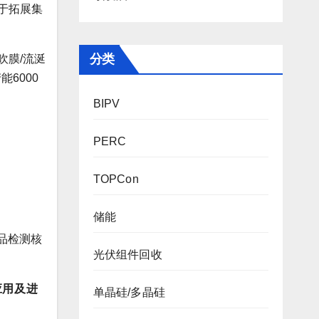
于拓展集
分类
吹膜/流涎
6000
BIPV
PERC
TOPCon
储能
品检测核
光伏组件回收
应
用及进
单晶硅/多晶硅