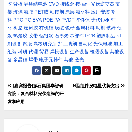
膜
背板
异质结电池
CVD
接线盒
接插件
光伏逆变器
支
架
玻璃
氟膜
PET膜
粘接剂
涂层
氟材料
应用安装
塑
料
PPO
PC
EVA
POE
PA
PVDF
弹性体
光伏边框
辅
材
树脂
密封胶
有机硅
线缆
色母
金属材料
助剂
玻纤
银
浆
热熔胶
胶带
铝银浆
石墨烯
零部件
PCB
塑胶制品
印
刷设备
网版
高校研究所
加工助剂
自动化
光伏电池
加工
组装
科研
代理
贸易
焊接设备
生产设备
检测设备
其他设
备
多晶硅
焊带
电子元器件
其他
激光
文
[嘉宾报告]振石集团华智研
N型组件发电量优势突出
究院：复合材料光伏边框的开
章
发和应用
导
航