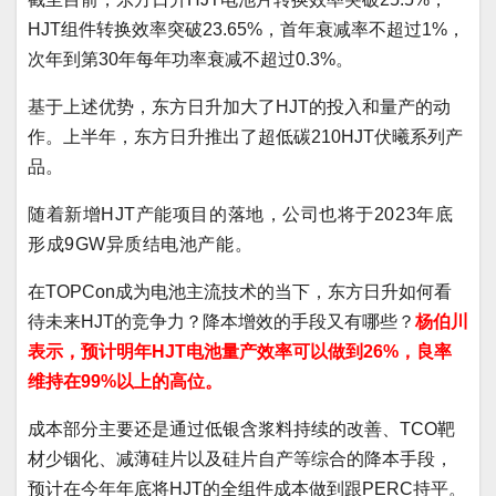
HJT组件转换效率突破23.65%，首年衰减率不超过1%，
次年到第30年每年功率衰减不超过0.3%。
基于上述优势，东方日升加大了HJT的投入和量产的动
作。上半年，东方日升推出了超低碳210HJT伏曦系列产
品。
随着新增HJT产能项目的落地，公司也将于2023年底
形成9GW异质结电池产能。
在TOPCon成为电池主流技术的当下，东方日升如何看
待未来HJT的竞争力？降本增效的手段又有哪些？
杨伯川
表示，预计明年HJT电池量产效率可以做到26%，良率
维持在99%以上的高位。
成本部分主要还是通过低银含浆料持续的改善、TCO靶
材少铟化、减薄硅片以及硅片自产等综合的降本手段，
预计在今年年底将HJT的全组件成本做到跟PERC持平。