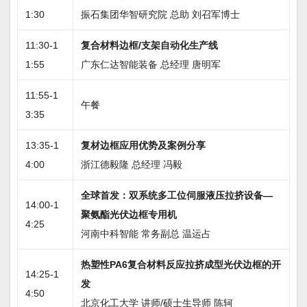
1:30
振石集团华智研究院 总助 刘召军博士
11:30-1
复合材料边框/支架自动化生产线
1:55
广东仁达智能装备 总经理 唐明军
11:55-1
午餐
3:35
13:35-1
复材边框应用优势及案例分享
4:00
浙江德毅隆 总经理 冯毅
全球首发：双系统多工位伺服液压拉挤设备—
14:00-1
聚氨酯光伏边框专用机
4:25
河南中科智能 常务副总 温运占
热塑性PA6复合材料反应拉挤成型光伏边框的开
14:25-1
发
4:50
北京化工大学 讲师/硕士生导师 陈轲