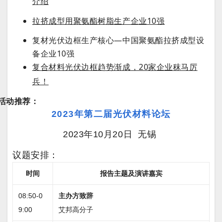
介绍
拉挤成型用聚氨酯树脂生产企业10强
复材光伏边框生产核心—中国聚氨酯拉挤成型设
备企业10强
复合材料光伏边框趋势渐成，20家企业秣马厉
兵！
活动推荐：
2023年第二届光伏材料论坛
2023年10月20日
无锡
议题安排：
时间
报告主题及演讲嘉宾
08:50-0
主办方致辞
9:00
艾邦高分子