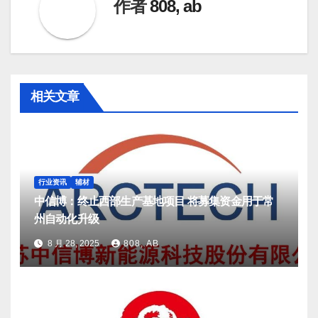
作者
808, ab
相关文章
行业资讯
辅材
中信博：终止西部生产基地项目 将募集资金用于常
州自动化升级
8 月 28, 2025
808, AB