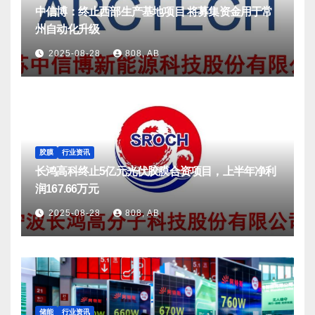
中信博：终止西部生产基地项目 将募集资金用于常
州自动化升级
2025-08-28
808, AB
胶膜
行业资讯
长鸿高科终止5亿元光伏胶膜合资项目，上半年净利
润167.66万元
2025-08-28
808, AB
储能
行业资讯