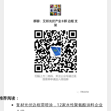
推荐阅
读：
复材光伏边框需喷涂，12家水性聚氨酯涂料企业