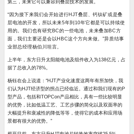
第三，未来它可以兼容到叠层技术的发展。
“因为接下来我们会开始进行HJT叠层、钙钛矿或是叠
层电池的开发，所以未来5年到10年它都是可以持续使
用的。
我们也有研究BC的一些电池，未来叠加BC方
面，我们主要还是会以HBC这个方向来做。”异质结事
业部总经理杨伯川坦言。
上半年，东方日升太阳能电池及组件收入为138亿元，占
据了总收入的78%。
杨钰在会上说道：“HJT产业化速度这两年有所加快，我
们认为HJT经济型的拐点已经临近。通过和我们现有的P
型产品，包括和TOPCon产品相比，具有一些比较明显
的优势，比如低温工艺、工艺步骤的简化以及双面率的
大幅提升和衰减性的降低等等，使得它的成本和应用场
景都有很大的优势。”
截至目前，东方日升HJT电池片转换效率突破25.5%，