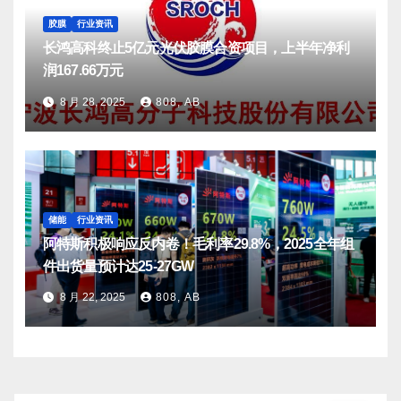
胶膜
行业资讯
长鸿高科终止5亿元光伏胶膜合资项目，上半年净利
润167.66万元
8 月 28, 2025
808, AB
储能
行业资讯
阿特斯积极响应反内卷！毛利率29.8%，2025全年组
件出货量预计达25-27GW
8 月 22, 2025
808, AB