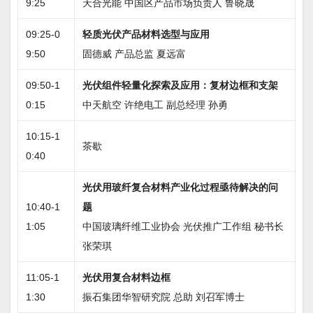
9:25
天合光能 中国区产品市场负责人 鲁晓晟
09:25-0
轻质光伏产品材料选型与应用
9:50
固德威 产品总监 夏远富
09:50-1
光伏组件轻量化探索及应用：复材边框和支架
0:15
中天航空 许绝电工 副总经理 孙勇
10:15-1
茶歇
0:40
光伏用玻纤复合材料产业化过程亟待解决的问
10:40-1
题
1:05
中国玻璃纤维工业协会 光伏推广工作组 秘书长
张荣琪
11:05-1
光伏用复合材料边框
1:30
振石集团华智研究院 总助 刘召军博士