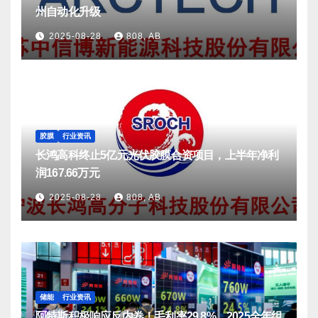
州自动化升级
2025-08-28
808, AB
胶膜
行业资讯
长鸿高科终止5亿元光伏胶膜合资项目，上半年净利
润167.66万元
2025-08-28
808, AB
储能
行业资讯
阿特斯积极响应反内卷！毛利率29.8%，2025全年组