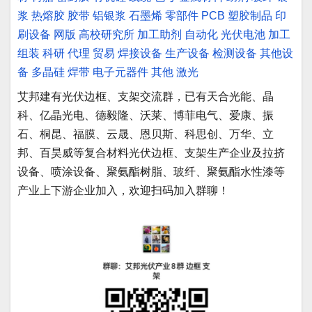
浆
热熔胶
胶带
铝银浆
石墨烯
零部件
PCB
塑胶制品
印
刷设备
网版
高校研究所
加工助剂
自动化
光伏电池
加工
组装
科研
代理
贸易
焊接设备
生产设备
检测设备
其他设
备
多晶硅
焊带
电子元器件
其他
激光
艾邦建有光伏边框、支架交流群，已有天合光能、晶
科、亿晶光电、德毅隆、沃莱、博菲电气、爱康、振
石、桐昆、福膜、云晟、恩贝斯、科思创、万华、立
邦、百昊威等复合材料光伏边框、支架生产企业及拉挤
设备、喷涂设备、聚氨酯树脂、玻纤、聚氨酯水性漆等
产业上下游企业加入，欢迎扫码加入群聊！