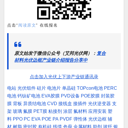
点击“
阅读原文
” 在线报名
原文始发于微信公众号（艾邦光伏网）：
复合
材料光伏边框产业链介绍报告分享中
点击加入光伏上下游产业链通讯录
电站
光伏组件
硅片
电池片
单晶硅
TOPcon电池
PERC
电池
钙钛矿电池
EVA胶膜
PVD设备
POE胶膜
封装胶
膜
背板
异质结电池
CVD
接线盒
接插件
光伏逆变器
支
架
玻璃
氟膜
PET膜
粘接剂
涂层
氟材料
应用安装
塑
料
PPO
PC
EVA
POE
PA
PVDF
弹性体
光伏边框
辅
材
树脂
密封胶
有机硅
线缆
色母
金属材料
助剂
玻纤
银