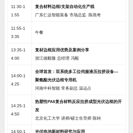
11:30-1
复合材料边框/支架自动化生产线
1:55
广东仁达智能装备 市场总监 陈燕奇
11:55-1
午餐
3:35
13:35-1
复材边框应用优势及案例分享
4:00
浙江德毅隆 总经理 冯毅
全球首发：双系统多工位伺服液压拉挤设备—
14:00-1
聚氨酯光伏边框专用机
4:25
河南中科智能 常务副总 温运占
热塑性PA6复合材料反应拉挤成型光伏边框的开
14:25-1
发
4:50
北京化工大学 讲师/硕士生导师 陈轲
14:50-1
光伏电池新材料研究与应用