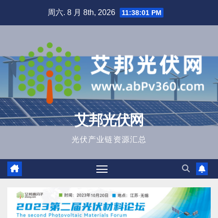
跳
周六. 8 月 8th, 2026
11:38:02 PM
至
内
容
艾邦光伏网
光伏产业链资源汇总