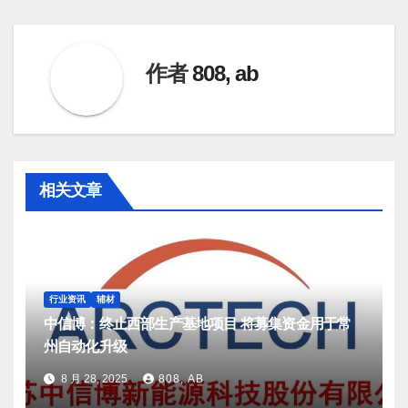
导
航
作者
808, ab
相关文章
行业资讯
辅材
中信博：终止西部生产基地项目 将募集资金用于常
州自动化升级
8 月 28, 2025
808, AB