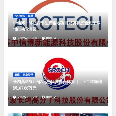
行业资讯
辅材
中信博：终止西部生产基地项目 将募集资金用于常
州自动化升级
2025-08-28
808, AB
胶膜
行业资讯
长鸿高科终止5亿元光伏胶膜合资项目，上半年净利
润167.66万元
2025-08-28
808, AB