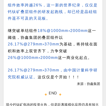
组件效率跨越26%，这一新的世界纪录，仅仅是
钙钛矿叠层组件的研发起跑线，却已经是晶硅组
件遥不可及的天花板。
继突破单结组件
18%@1000mm
2000mm
这一
×
阈值，协鑫集团的叠层组件以
26.17%@279mm
370mm
为基础，将持续在面
×
积和效率上双管齐下，力争突破
26%@1000mm
2000mm
这一商业化起点。
×
26.17%@279mm
370mm，由中国计量科学研
×
究院权威认证。
这仅仅是个开始！！！
来源：协鑫集团
END
现今钙钛矿电池的投资火热，但是距离规模化应用仍具有较大