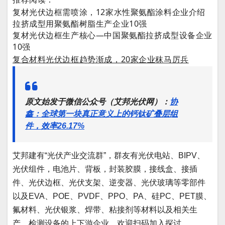
复材光伏边框需喷涂，12家水性聚氨酯涂料企业介绍
拉挤成型用聚氨酯树脂生产企业10强
复材光伏边框生产核心—中国聚氨酯拉挤成型设备企业
10强
复合材料光伏边框趋势渐成，20家企业秣马厉兵
原文始发于微信公众号（艾邦光伏网）：
协
鑫：全球第一块真正意义上的钙钛矿叠层组
件，效率26.17%
艾邦建有“光伏产业交流群”，群友有光伏电站、BIPV、
光伏组件，电池片、背板，封装胶膜，接线盒、接插
件、光伏边框、光伏支架、逆变器、光伏玻璃等零部件
以及EVA、POE、PVDF、PPO、PA、硅PC、PET膜、
氟材料、光伏银浆、焊带、粘接剂等材料以及相关生
产、检测设备的上下游企业。欢迎扫码加入探讨。