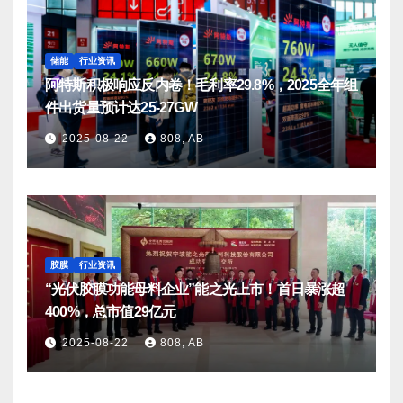
储能
行业资讯
阿特斯积极响应反内卷！毛利率29.8%，2025全年组
件出货量预计达25-27GW
2025-08-22
808, AB
胶膜
行业资讯
“光伏胶膜功能母料企业”能之光上市！首日暴涨超
400%，总市值29亿元
2025-08-22
808, AB