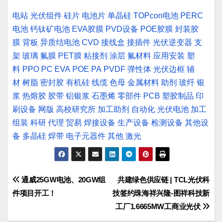
电站
光伏组件
硅片
电池片
单晶硅
TOPcon电池
PERC
电池
钙钛矿电池
EVA胶膜
PVD设备
POE胶膜
封装胶
膜
背板
异质结电池
CVD
接线盒
接插件
光伏逆变器
支
架
玻璃
氟膜
PET膜
粘接剂
涂层
氟材料
应用安装
塑
料
PPO
PC
EVA
POE
PA
PVDF
弹性体
光伏边框
辅
材
树脂
密封胶
有机硅
线缆
色母
金属材料
助剂
玻纤
银
浆
热熔胶
胶带
铝银浆
石墨烯
零部件
PCB
塑胶制品
印
刷设备
网版
高校研究所
加工助剂
自动化
光伏电池
加工
组装
科研
代理
贸易
焊接设备
生产设备
检测设备
其他设
备
多晶硅
焊带
电子元器件
其他
激光
文
通威25GW电池、20GW组
共建绿色供应链 | TCL光伏科
件项目开工！
技签约珠海祥兴隆-图祥科技新
章
工厂1.6665MW工商业光伏