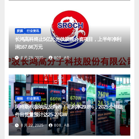
胶膜
行业资讯
长鸿高科终止5亿元光伏胶膜合资项目，上半年净利
润167.66万元
8 月 28, 2025
808, AB
储能
行业资讯
阿特斯积极响应反内卷！毛利率29.8%，2025全年组
件出货量预计达25-27GW
8 月 22, 2025
808, AB