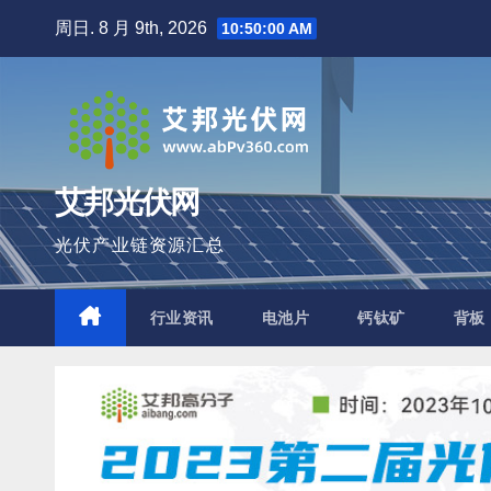
跳
周日. 8 月 9th, 2026
10:50:02 AM
至
内
容
艾邦光伏网
光伏产业链资源汇总
行业资讯
电池片
钙钛矿
背板