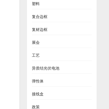
塑料
复合边框
复材边框
展会
工艺
异质结光伏电池
弹性体
接线盒
政策