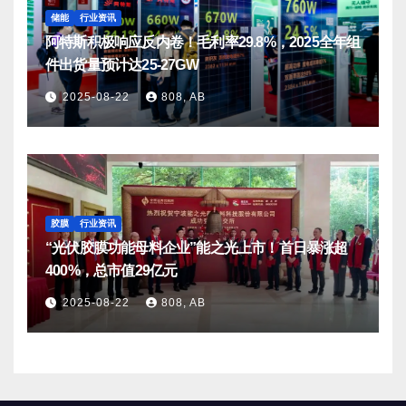
储能
行业资讯
阿特斯积极响应反内卷！毛利率29.8%，2025全年组
件出货量预计达25-27GW
2025-08-22
808, AB
胶膜
行业资讯
“光伏胶膜功能母料企业”能之光上市！首日暴涨超
400%，总市值29亿元
2025-08-22
808, AB