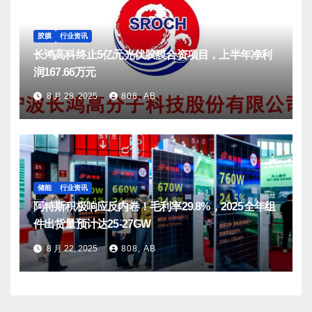
胶膜
行业资讯
长鸿高科终止5亿元光伏胶膜合资项目，上半年净利
润167.66万元
8 月 28, 2025
808, AB
储能
行业资讯
阿特斯积极响应反内卷！毛利率29.8%，2025全年组
件出货量预计达25-27GW
8 月 22, 2025
808, AB