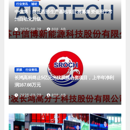
行业资讯
辅材
中信博：终止西部生产基地项目 将募集资金用于常
州自动化升级
2025-08-28
808, AB
胶膜
行业资讯
长鸿高科终止5亿元光伏胶膜合资项目，上半年净利
润167.66万元
2025-08-28
808, AB