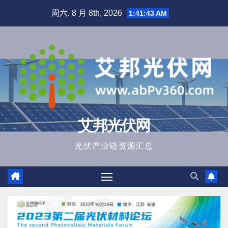
跳
周六. 8 月 8th, 2026
1:41:45 AM
至
内
容
艾邦光伏网
光伏产业链资源汇总