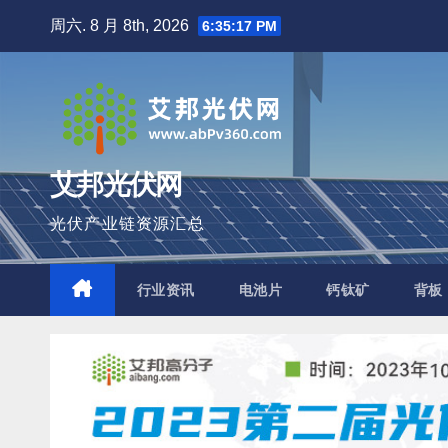
跳
周六. 8 月 8th, 2026
6:35:18 PM
至
内
容
艾邦光伏网
光伏产业链资源汇总
行业资讯
电池片
钙钛矿
背板