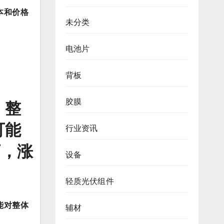
本和价格
未分类
电池片
背板
。
整
胶膜
可能
行业资讯
下，涨
设备
轻质光伏组件
能对整体
辅材