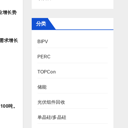
业增长势
分类
璃需求增长
BIPV
PERC
TOPCon
储能
光伏组件回收
00吨。
单晶硅/多晶硅