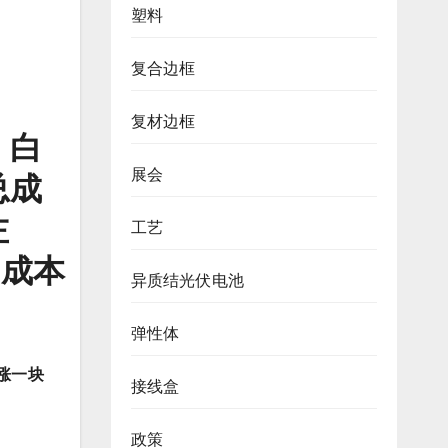
塑料
复合边框
复材边框
、白
展会
总成
左
工艺
，成本
异质结光伏电池
弹性体
涨一块
接线盒
政策