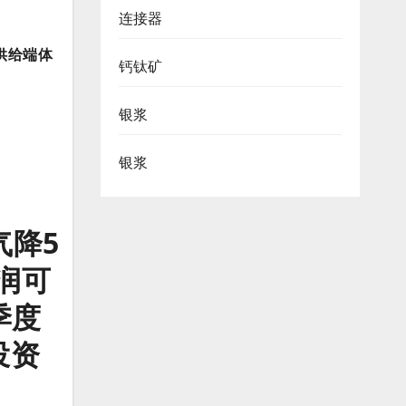
连接器
供给端体
钙钛矿
银浆
银浆
气降5
润可
季度
投资