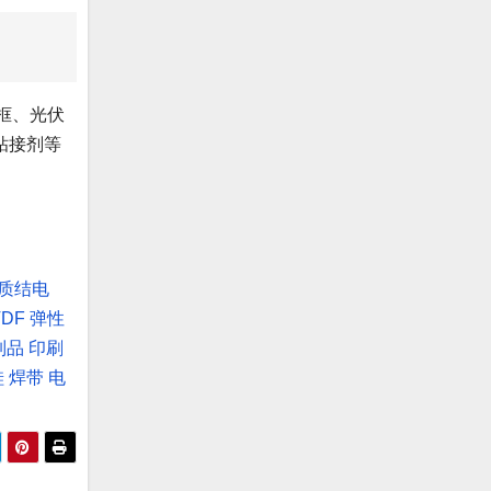
框、光伏
粘接剂等
质结电
VDF
弹性
制品
印刷
硅
焊带
电