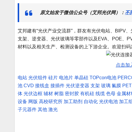
原文始发于微信公众号（艾邦光伏网）：
不
艾邦建有“光伏产业交流群”，群友有光伏电站、BIP
支架、逆变器、光伏玻璃等零部件以及EVA、POE、P
材料以及相关生产、检测设备的上下游企业。欢迎扫码
点击加
电站
光伏组件
硅片
电池片
单晶硅
TOPcon电池
PER
池
CVD
接线盒
接插件
光伏逆变器
支架
玻璃
氟膜
PE
体
光伏边框
辅材
树脂
密封胶
有机硅
线缆
色母
金属材
设备
网版
高校研究所
加工助剂
自动化
光伏电池
加工
子元器件
其他
激光