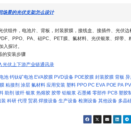
同场景的光伏支架怎么设计
V、光伏组件，电池片、背板，封装胶膜，接线盒、接插件、光伏边
VDF、PPO、PA、硅PC、PET膜、氟材料、光伏银浆、焊带、
加入探讨。
入光伏上下游产业链通讯录
C电池
钙钛矿电池
EVA胶膜
PVD设备
POE胶膜
封装胶膜
背板
异
T膜
粘接剂
涂层
氟材料
应用安装
塑料
PPO
PC
EVA
POE
PA
P
料
助剂
玻纤
银浆
热熔胶
胶带
铝银浆
石墨烯
零部件
PCB
塑胶
组装
科研
代理
贸易
焊接设备
生产设备
检测设备
其他设备
多晶