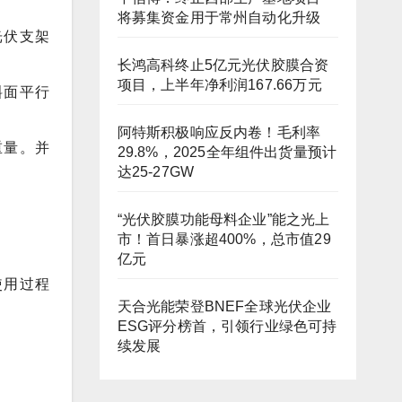
将募集资金用于常州自动化升级
光伏支架
长鸿高科终止5亿元光伏胶膜合资
项目，上半年净利润167.66万元
斜面平行
阿特斯积极响应反内卷！毛利率
重量。并
29.8%，2025全年组件出货量预计
达25-27GW
“光伏胶膜功能母料企业”能之光上
市！首日暴涨超400%，总市值29
亿元
使用过程
天合光能荣登BNEF全球光伏企业
ESG评分榜首，引领行业绿色可持
续发展