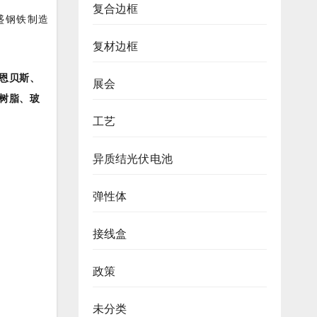
复合边框
盛钢铁制造
复材边框
恩贝斯、
展会
树脂、玻
工艺
异质结光伏电池
弹性体
接线盒
政策
未分类