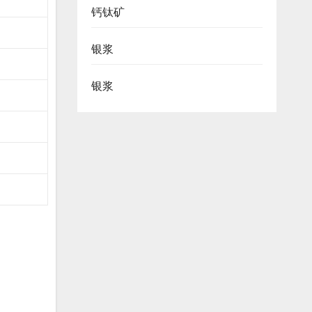
钙钛矿
银浆
银浆