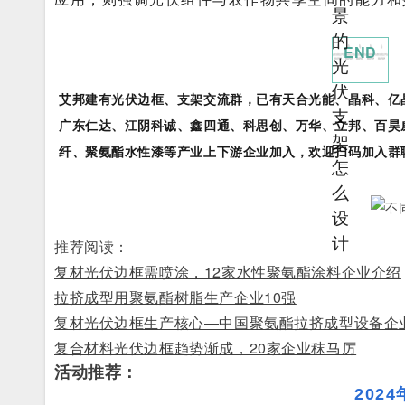
END
艾邦建有光伏边框、支架交流群，已有
天合光能、晶科、亿
广东仁达、江阴科诚、鑫四通、科思创、万华、立邦、百昊
纤、聚氨酯水性漆等产业上下游企业加入，欢迎扫码加入群
推荐阅读：
复材光伏边框需喷涂，12家水性聚氨酯涂料企业介绍
拉挤成型用聚氨酯树脂生产企业10强
复材光伏边框生产核心—中国聚氨酯拉挤成型设备企业
复合材料光伏边框趋势渐成，20家企业秣马厉
活动推荐：
202