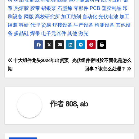
浆
热熔胶
胶带
铝银浆
石墨烯
零部件
PCB
塑胶制品
印
刷设备
网版
高校研究所
加工助剂
自动化
光伏电池
加工
组装
科研
代理
贸易
焊接设备
生产设备
检测设备
其他设
备
多晶硅
焊带
电子元器件
其他
激光
文
十大组件龙头2024年出货预
光伏组件密封胶不固化是怎么
期
回事？该怎么处理？
章
导
航
作者
808, ab