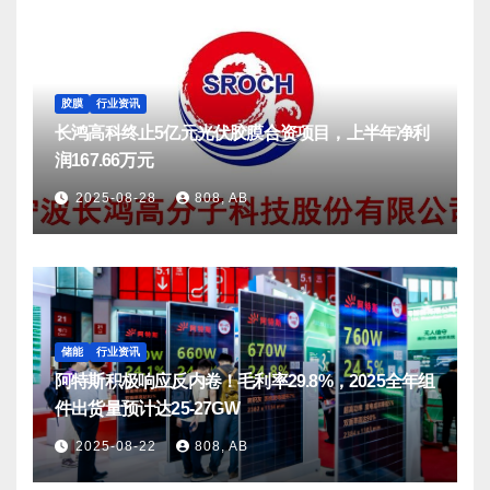
胶膜
行业资讯
长鸿高科终止5亿元光伏胶膜合资项目，上半年净利
润167.66万元
2025-08-28
808, AB
储能
行业资讯
阿特斯积极响应反内卷！毛利率29.8%，2025全年组
件出货量预计达25-27GW
2025-08-22
808, AB