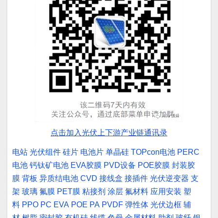
点击加入光伏上下游产业链通讯录
电站
光伏组件
硅片
电池片
单晶硅
TOPcon电池
PERC
电池
钙钛矿电池
EVA胶膜
PVD设备
POE胶膜
封装胶
膜
背板
异质结电池
CVD
接线盒
接插件
光伏逆变器
支
架
玻璃
氟膜
PET膜
粘接剂
涂层
氟材料
应用安装
塑
料
PPO
PC
EVA
POE
PA
PVDF
弹性体
光伏边框
辅
材
树脂
密封胶
有机硅
线缆
色母
金属材料
助剂
玻纤
银