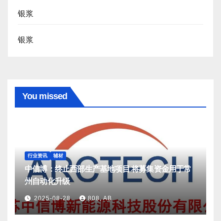
银浆
银浆
You missed
行业资讯
辅材
中信博：终止西部生产基地项目 将募集资金用于常
州自动化升级
2025-08-28
808, AB