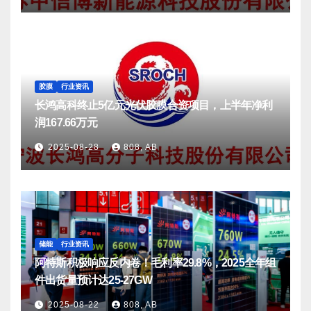
胶膜
行业资讯
长鸿高科终止5亿元光伏胶膜合资项目，上半年净利
润167.66万元
2025-08-28
808, AB
储能
行业资讯
阿特斯积极响应反内卷！毛利率29.8%，2025全年组
件出货量预计达25-27GW
2025-08-22
808, AB