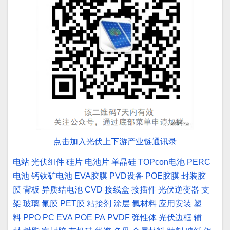
点击加入光伏上下游产业链通讯录
电站
光伏组件
硅片
电池片
单晶硅
TOPcon电池
PERC
电池
钙钛矿电池
EVA胶膜
PVD设备
POE胶膜
封装胶
膜
背板
异质结电池
CVD
接线盒
接插件
光伏逆变器
支
架
玻璃
氟膜
PET膜
粘接剂
涂层
氟材料
应用安装
塑
料
PPO
PC
EVA
POE
PA
PVDF
弹性体
光伏边框
辅