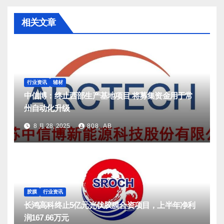
相关文章
行业资讯
辅材
中信博：终止西部生产基地项目 将募集资金用于常
州自动化升级
8 月 28, 2025
808, AB
胶膜
行业资讯
长鸿高科终止5亿元光伏胶膜合资项目，上半年净利
润167.66万元