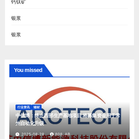
钙钛矿
银浆
银浆
You missed
行业资讯
辅材
中信博：终止西部生产基地项目 将募集资金用于常
州自动化升级
2025-08-28
808, AB