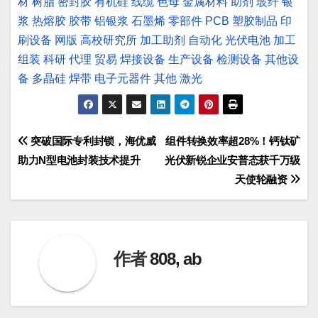
材
树脂
密封胶
有机硅
线缆
色母
金属材料
助剂
玻纤
银
浆
热熔胶
胶带
铝银浆
石墨烯
零部件
PCB
塑胶制品
印
刷设备
网版
高校研究所
加工助剂
自动化
光伏电池
加工
组装
科研
代理
贸易
焊接设备
生产设备
检测设备
其他设
备
多晶硅
焊带
电子元器件
其他
激光
文
突破国际专利封锁，海优威
组件转换效率超28%！钙钛矿
助力N型电池封装技术提升
光伏新锐企业安普态获千万级
章
天使轮融资
导
航
作者
808, ab