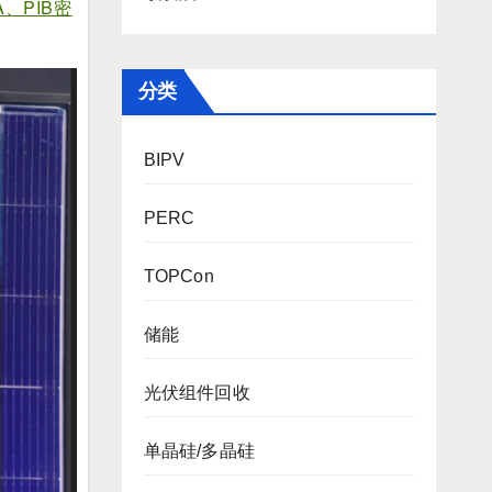
、PIB密
分类
BIPV
PERC
TOPCon
储能
光伏组件回收
单晶硅/多晶硅