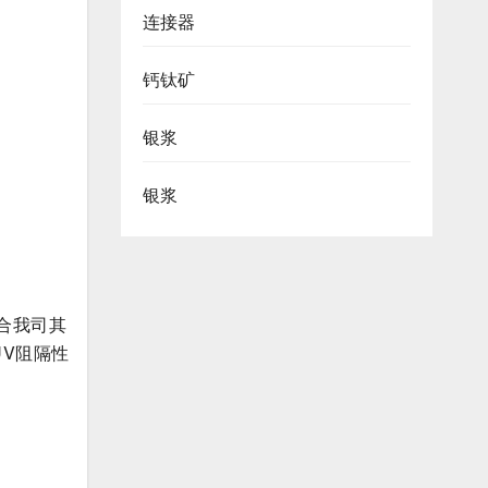
连接器
钙钛矿
银浆
银浆
结合我司其
UV阻隔性