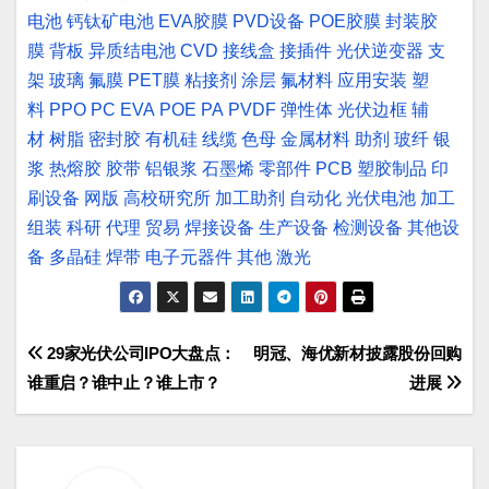
电池
钙钛矿电池
EVA胶膜
PVD设备
POE胶膜
封装胶
膜
背板
异质结电池
CVD
接线盒
接插件
光伏逆变器
支
架
玻璃
氟膜
PET膜
粘接剂
涂层
氟材料
应用安装
塑
料
PPO
PC
EVA
POE
PA
PVDF
弹性体
光伏边框
辅
材
树脂
密封胶
有机硅
线缆
色母
金属材料
助剂
玻纤
银
浆
热熔胶
胶带
铝银浆
石墨烯
零部件
PCB
塑胶制品
印
刷设备
网版
高校研究所
加工助剂
自动化
光伏电池
加工
组装
科研
代理
贸易
焊接设备
生产设备
检测设备
其他设
备
多晶硅
焊带
电子元器件
其他
激光
文
29家光伏公司IPO大盘点：
明冠、海优新材披露股份回购
谁重启？谁中止？谁上市？
进展
章
导