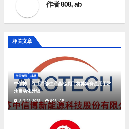
航
作者
808, ab
相关文章
行业资讯
辅材
中信博：终止西部生产基地项目 将募集资金用于常
州自动化升级
8 月 28, 2025
808, AB