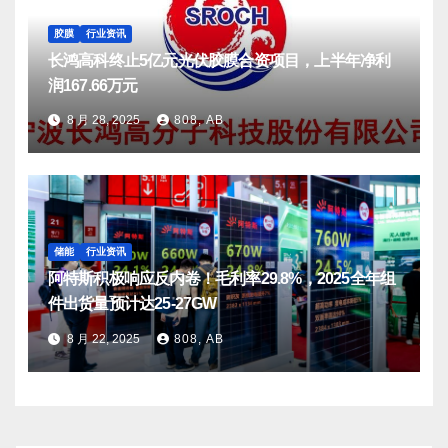
胶膜
行业资讯
长鸿高科终止5亿元光伏胶膜合资项目，上半年净利
润167.66万元
8 月 28, 2025
808, AB
储能
行业资讯
阿特斯积极响应反内卷！毛利率29.8%，2025全年组
件出货量预计达25-27GW
8 月 22, 2025
808, AB