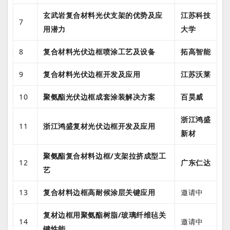
玄武岩复合材料光伏支架的优势及应
江苏科技
7
用潜力
大学
8
复合材料光伏边框喷涂工艺及设备
拓高智能
9
复合材料光伏边框开发及应用
江苏沃莱
10
聚氨酯光伏边框成套涂装解决方案
百昊威
浙江鸿盛
11
浙江鸿盛复材光伏边框开发及应用
新材
聚氨酯复合材料边框/支架拉挤成型工
12
广东仁达
艺
13
复合材料边框高耐候涂层关键应用
邀请中
复材边框用聚氨酯树脂/玻璃纤维毡关
14
邀请中
键性能