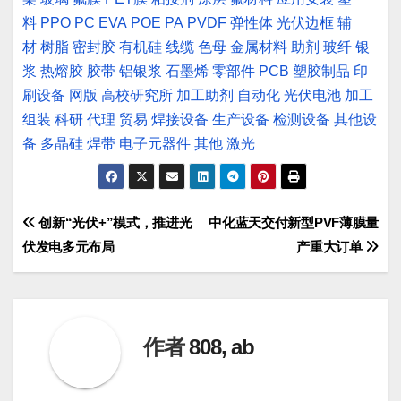
料
PPO
PC
EVA
POE
PA
PVDF
弹性体
光伏边框
辅
材
树脂
密封胶
有机硅
线缆
色母
金属材料
助剂
玻纤
银
浆
热熔胶
胶带
铝银浆
石墨烯
零部件
PCB
塑胶制品
印
刷设备
网版
高校研究所
加工助剂
自动化
光伏电池
加工
组装
科研
代理
贸易
焊接设备
生产设备
检测设备
其他设
备
多晶硅
焊带
电子元器件
其他
激光
文
创新“光伏+”模式，推进光
中化蓝天交付新型PVF薄膜量
伏发电多元布局
产重大订单
章
导
航
作者
808, ab