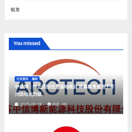
银浆
You missed
行业资讯
辅材
中信博：终止西部生产基地项目 将募集资金用于常
州自动化升级
2025-08-28
808, AB