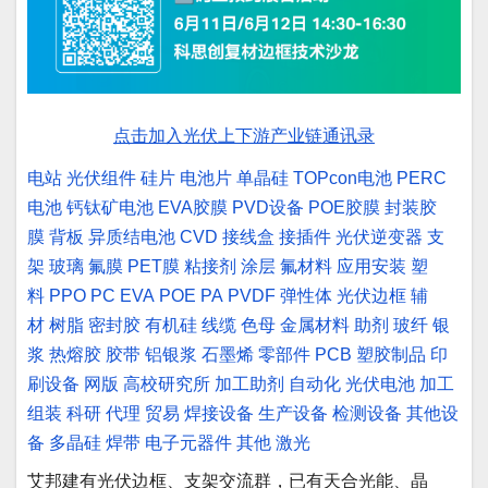
点击加入光伏上下游产业链通讯录
电站
光伏组件
硅片
电池片
单晶硅
TOPcon电池
PERC
电池
钙钛矿电池
EVA胶膜
PVD设备
POE胶膜
封装胶
膜
背板
异质结电池
CVD
接线盒
接插件
光伏逆变器
支
架
玻璃
氟膜
PET膜
粘接剂
涂层
氟材料
应用安装
塑
料
PPO
PC
EVA
POE
PA
PVDF
弹性体
光伏边框
辅
材
树脂
密封胶
有机硅
线缆
色母
金属材料
助剂
玻纤
银
浆
热熔胶
胶带
铝银浆
石墨烯
零部件
PCB
塑胶制品
印
刷设备
网版
高校研究所
加工助剂
自动化
光伏电池
加工
组装
科研
代理
贸易
焊接设备
生产设备
检测设备
其他设
备
多晶硅
焊带
电子元器件
其他
激光
艾邦建有光伏边框、支架交流群，已有天合光能、晶