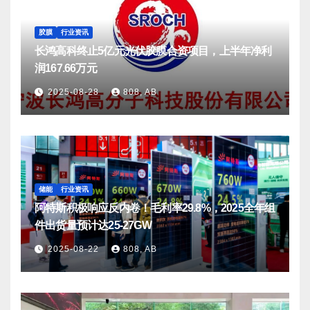
胶膜
行业资讯
长鸿高科终止5亿元光伏胶膜合资项目，上半年净利
润167.66万元
2025-08-28
808, AB
储能
行业资讯
阿特斯积极响应反内卷！毛利率29.8%，2025全年组
件出货量预计达25-27GW
2025-08-22
808, AB