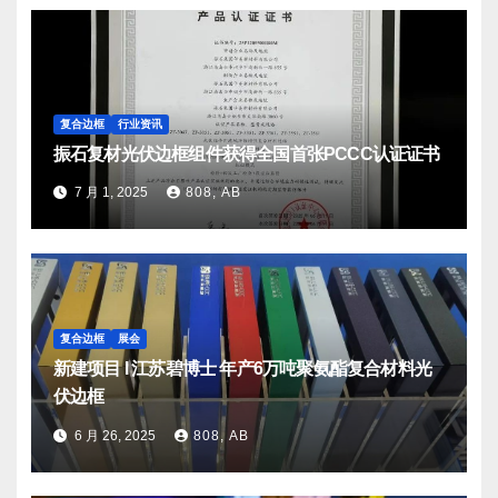
复合边框
行业资讯
振石复材光伏边框组件获得全国首张PCCC认证证书
7 月 1, 2025
808, AB
复合边框
展会
新建项目 I 江苏碧博士 年产6万吨聚氨酯复合材料光
伏边框
6 月 26, 2025
808, AB