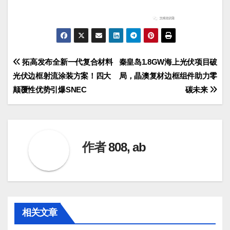
文
拓高发布全新一代复合材料
秦皇岛1.8GW海上光伏项目破
光伏边框射流涂装方案！四大
局，晶澳复材边框组件助力零
章
颠覆性优势引爆SNEC
碳未来
导
航
作者
808, ab
相关文章