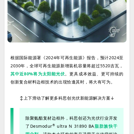
根据国际能源署《2024年可再生能源》报告，预计2024至
2030年，全球可再生能源新增装机容量将超过5520吉瓦，
其中近80%将为
太阳能光伏
。更具成本效益、更可持续的
创新复合材料边框技术的出现恰逢其时，将大有可为。
↕️上下滑动了解更多科思创光伏新能源解决方案↓
除聚氨酯复材边框外，科思创还为光伏行业开发
®
了Desmodur
ultra N 31890 BA
脂肪族快干