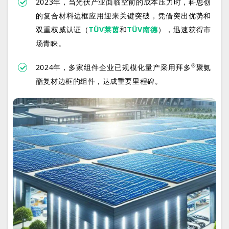
2023年，当光伏产业面临空前的成本压力时，科思创
的复合材料边框应用迎来关键突破，凭借突出优势和
双重权威认证（
TÜV莱茵
和
TÜV南德
），迅速获得市
场青睐。
®
2024年，多家组件企业已规模化量产采用拜多
聚氨
酯复材边框的组件，达成重要里程碑。