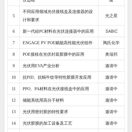
伏边框
不同应用领域光伏接线盒及连接器的设
光之星
5
计和要求
SABIC
6
新一代硅PC材料在光伏连接器中的应用
陶氏化学
7
ENGAGE PV POE赋能高性能光伏组件
奥瑞邦
8
POE接枝在光伏封装胶膜中的应用
邀请中
9
光伏用EVA产业分析
邀请中
10
抗PID、抗蜗牛纹等特性胶膜开发应用
邀请中
11
PPO、PA材料在光伏接线盒中的应用
邀请中
12
储能系统用高分子材料
邀请中
13
光伏用密封胶的特性要求
邀请中
14
光伏胶膜的加工设备及工艺