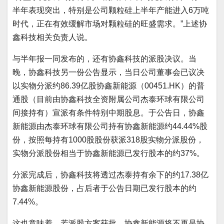
半年表现突出，特别是公司颗粒硅上半年产能进入6万吨
时代，正在有效缓解市场对颗粒硅的旺盛需求。”上述协
鑫科技相关负责人说。
与半年报一同发布的，还有协鑫科技的派股决议。当
晚，协鑫科技另一份公告显示，当日公司董事会已议决
以实物分派约86.39亿股协鑫新能源（00451.HK）的普
通股（目前由协鑫科技全资附属公司杰泰环球有限公司
间接持有）宣派有条件特别中期股息。于公告日，协鑫
新能源由杰泰环球有限公司持有协鑫新能源约44.44%股
份，按照每持有1000股股份获派318股实物分派股份，
实物分派股份相当于协鑫新能源已发行股本的约37%。
分派完成后，协鑫科技将透过杰泰持有余下的约17.38亿
协鑫新能源股份，占后者于公告日期已发行股本的约
7.44%。
这也意味着，若派股方案获批，协鑫新能源将不再是协