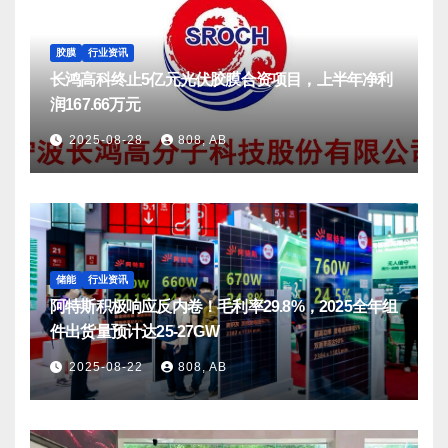
胶膜
行业资讯
长鸿高科终止5亿元光伏胶膜合资项目，上半年净利
润167.66万元
2025-08-28
808, AB
储能
行业资讯
阿特斯积极响应反内卷！毛利率29.8%，2025全年组
件出货量预计达25-27GW
2025-08-22
808, AB