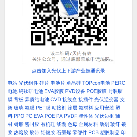
点击加入光伏上下游产业链通讯录
电站
光伏组件
硅片
电池片
单晶硅
TOPcon电池
PERC
电池
钙钛矿电池
EVA胶膜
PVD设备
POE胶膜
封装胶
膜
背板
异质结电池
CVD
接线盒
接插件
光伏逆变器
支
架
玻璃
氟膜
PET膜
粘接剂
涂层
氟材料
应用安装
塑
料
PPO
PC
EVA
POE
PA
PVDF
弹性体
光伏边框
辅
材
树脂
密封胶
有机硅
线缆
色母
金属材料
助剂
玻纤
银
浆
热熔胶
胶带
铝银浆
石墨烯
零部件
PCB
塑胶制品
印