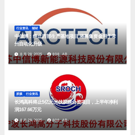
行业资讯
辅材
中信博：终止西部生产基地项目 将募集资金用于常
州自动化升级
8 月 28, 2025
808, AB
胶膜
行业资讯
长鸿高科终止5亿元光伏胶膜合资项目，上半年净利
润167.66万元
8 月 28, 2025
808, AB