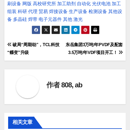
刷设备
网版
高校研究所
加工助剂
自动化
光伏电池
加工
组装
科研
代理
贸易
焊接设备
生产设备
检测设备
其他设
备
多晶硅
焊带
电子元器件
其他
激光
文
破局“周期劫”，TCL科技
东岳集团3万吨/年PVDF及配套
“蝶变”升级
3.5万吨/年VDF项目开工！
章
导
航
作者
808, ab
相关文章