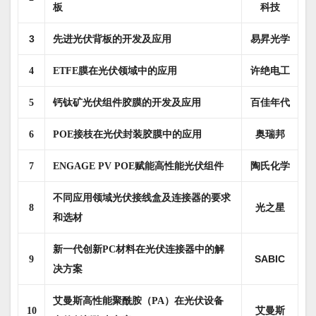
科技
板
3
先进光伏背板的开发及应用
易昇光学
许绝电工
4
ETFE膜在光伏领域中的应用
百佳年代
5
钙钛矿光伏组件胶膜的开发及应用
奥瑞邦
6
POE接枝在光伏封装胶膜中的应用
陶氏化学
7
ENGAGE PV POE赋能高性能光伏组件
不同应用领域光伏接线盒及连接器的要求
光之星
8
和选材
新一代创新PC材料在光伏连接器中的解
SABIC
9
决方案
艾曼斯高性能聚酰胺（PA）在光伏设备
艾曼斯
10