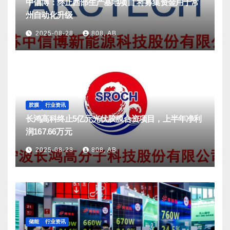
中信博：终止西部生产基地项目 将募集资金用于常
州自动化升级
2025-08-28
808, AB
胶膜
行业资讯
长鸿高科终止5亿元光伏胶膜合资项目，上半年净利
润167.66万元
2025-08-28
808, AB
储能
行业资讯