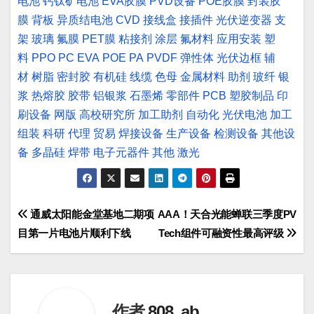
电池
钙钛矿电池
EVA胶膜
PVD设备
POE胶膜
封装胶
膜
背板
异质结电池
CVD
接线盒
接插件
光伏逆变器
支
架
玻璃
氟膜
PET膜
粘接剂
涂层
氟材料
应用安装
塑
料
PPO
PC
EVA
POE
PA
PVDF
弹性体
光伏边框
辅
材
树脂
密封胶
有机硅
线缆
色母
金属材料
助剂
玻纤
银
浆
热熔胶
胶带
铝银浆
石墨烯
零部件
PCB
塑胶制品
印
刷设备
网版
高校研究所
加工助剂
自动化
光伏电池
加工
组装
科研
代理
贸易
焊接设备
生产设备
检测设备
其他设
备
多晶硅
焊带
电子元器件
其他
激光
文
通威太阳能金堂基地二期项
AAA！天合光能蝉联三季度PV
目第一片电池片顺利下线
Tech组件可融资性最高评级
章
导
航
作者
808, ab