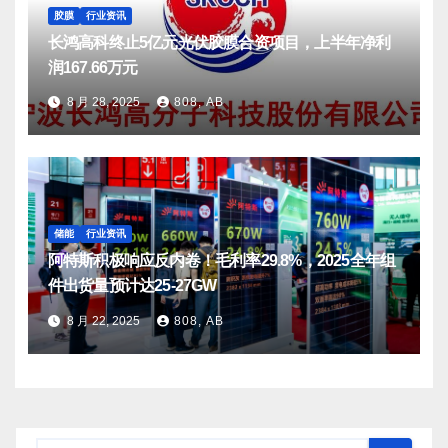
胶膜
行业资讯
长鸿高科终止5亿元光伏胶膜合资项目，上半年净利
润167.66万元
8 月 28, 2025
808, AB
储能
行业资讯
阿特斯积极响应反内卷！毛利率29.8%，2025全年组
件出货量预计达25-27GW
8 月 22, 2025
808, AB