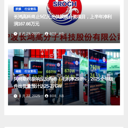
胶膜
行业资讯
长鸿高科终止5亿元光伏胶膜合资项目，上半年净利
润167.66万元
8 月 28, 2025
808, AB
储能
行业资讯
阿特斯积极响应反内卷！毛利率29.8%，2025全年组
件出货量预计达25-27GW
8 月 22, 2025
808, AB