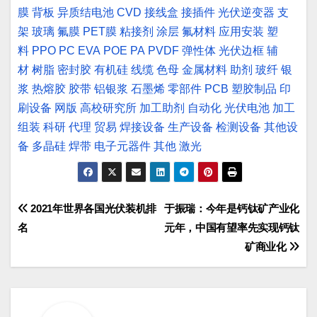
膜
背板
异质结电池
CVD
接线盒
接插件
光伏逆变器
支
架
玻璃
氟膜
PET膜
粘接剂
涂层
氟材料
应用安装
塑
料
PPO
PC
EVA
POE
PA
PVDF
弹性体
光伏边框
辅
材
树脂
密封胶
有机硅
线缆
色母
金属材料
助剂
玻纤
银
浆
热熔胶
胶带
铝银浆
石墨烯
零部件
PCB
塑胶制品
印
刷设备
网版
高校研究所
加工助剂
自动化
光伏电池
加工
组装
科研
代理
贸易
焊接设备
生产设备
检测设备
其他设
备
多晶硅
焊带
电子元器件
其他
激光
文
2021年世界各国光伏装机排
于振瑞：今年是钙钛矿产业化
名
元年，中国有望率先实现钙钛
章
矿商业化
导
航