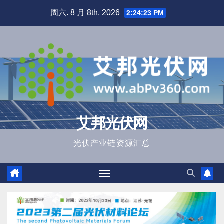
跳
周六. 8 月 8th, 2026
2:24:24 PM
至
内
容
艾邦光伏网
光伏产业链资源汇总