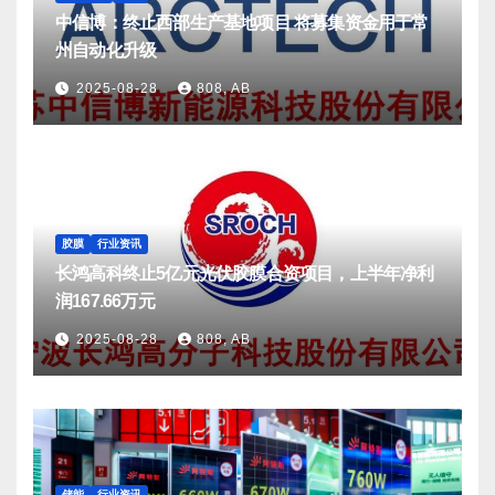
中信博：终止西部生产基地项目 将募集资金用于常
州自动化升级
2025-08-28
808, AB
胶膜
行业资讯
长鸿高科终止5亿元光伏胶膜合资项目，上半年净利
润167.66万元
2025-08-28
808, AB
储能
行业资讯