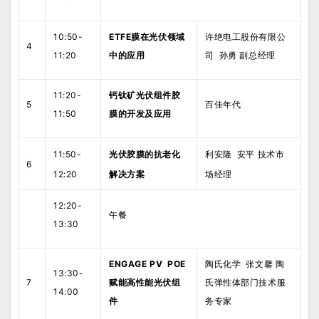
10:50-
ETFE膜在光伏领域
许绝电工股份有限公
4
11:20
中的应用
司 孙勇 副总经理
11:20-
钙钛矿光伏组件胶
5
百佳年代
11:50
膜的开发及应用
1
1:50-
光伏胶膜的抗老化
利安隆 安平 技术市
6
12:
2
0
解决方案
场经理
12:20-
午餐
13:30
ENGAGE PV POE
陶氏化学 张文馨 陶
13:30-
7
赋能高性能光伏组
氏弹性体部门技术服
14:00
件
务专家