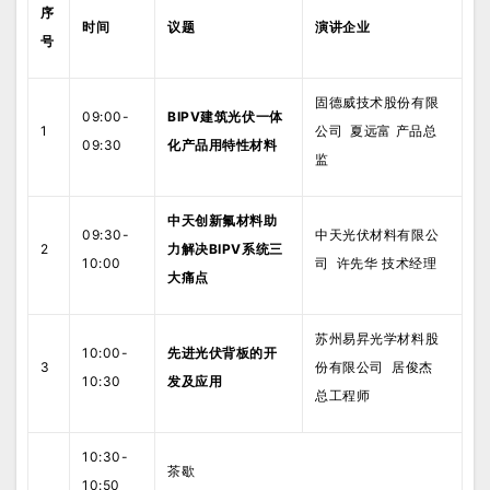
序
时间
议题
演讲企业
号
固德威技术股份有限
09:00-
BIPV建筑光伏一体
1
公司 夏远富 产品总
09:30
化产品用特性材料
监
中天创新氟材料助
09:30-
中天光伏材料有限公
2
力解决BIPV系统三
10:00
司 许先华 技术经理
大痛点
苏州易昇光学材料股
10:00-
先进光伏背板的开
3
份有限公司 居俊杰
10:30
发及应用
总工程师
10:30-
茶歇
10:50