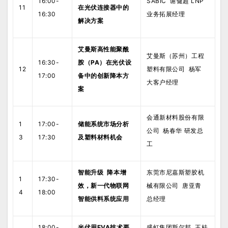
16:00-
SABIC 谢健超 LNP
11
在光伏连接器中的
16:30
业务拓展经理
解决方案
艾曼斯高性能聚酰
艾曼斯（苏州）工程
16:30-
胺（PA）在光伏设
12
塑料有限公司 杨军
17:00
备中的创新降本方
大客户经理
案
会通新材料股份有限
1
17:00-
储能系统市场分析
公司 杨春华 研发总
3
17:30
及塑料材料机会
工
智能升级 降本增
东莞市尼嘉斯塑胶机
1
17:30-
效，新一代物联网
械有限公司 唐亚青
4
18:00
智能供料系统应用
总经理
18:00-
光伏用EVA技术要
盛虹集团斯尔邦 王桂