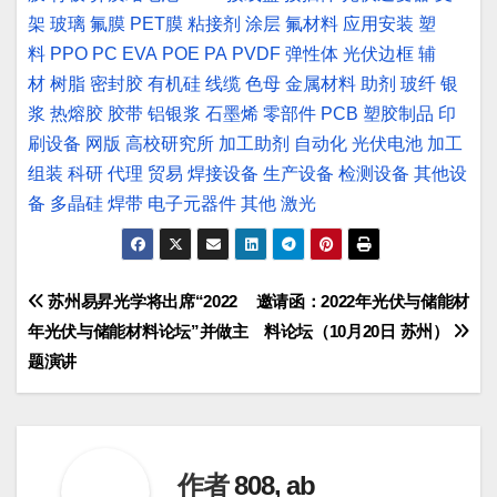
架
玻璃
氟膜
PET膜
粘接剂
涂层
氟材料
应用安装
塑
料
PPO
PC
EVA
POE
PA
PVDF
弹性体
光伏边框
辅
材
树脂
密封胶
有机硅
线缆
色母
金属材料
助剂
玻纤
银
浆
热熔胶
胶带
铝银浆
石墨烯
零部件
PCB
塑胶制品
印
刷设备
网版
高校研究所
加工助剂
自动化
光伏电池
加工
组装
科研
代理
贸易
焊接设备
生产设备
检测设备
其他设
备
多晶硅
焊带
电子元器件
其他
激光
文
苏州易昇光学将出席“2022
邀请函：2022年光伏与储能材
年光伏与储能材料论坛”并做主
料论坛（10月20日 苏州）
章
题演讲
导
航
作者
808, ab