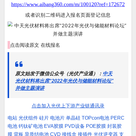
https://www.aibang360.com/m/100120?ref=172672
或者识别二维码进入报名页面登记信息
点击阅读原文
在线报名
原文始发于微信公众号（光伏产业通）：
中天
光伏材料将出席“2022年光伏与储能材料论坛”
并做主题演讲
点击加入光伏上下游产业链通讯录
电站
光伏组件
硅片
电池片
单晶硅
TOPcon电池
PERC
电池
钙钛矿电池
EVA胶膜
PVD设备
POE胶膜
封装胶
膜
背板
异质结电池
CVD
接线盒
接插件
光伏逆变器
支