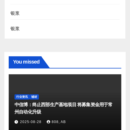
银浆
银浆
You missed
行业资讯
辅材
中信博：终止西部生产基地项目 将募集资金用于常
州自动化升级
2025-08-28
808, AB