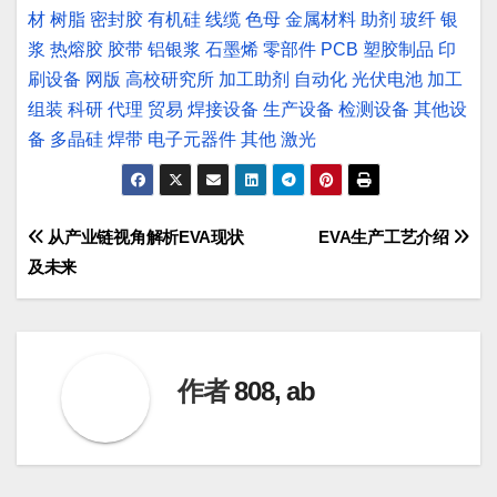
材
树脂
密封胶
有机硅
线缆
色母
金属材料
助剂
玻纤
银
浆
热熔胶
胶带
铝银浆
石墨烯
零部件
PCB
塑胶制品
印
刷设备
网版
高校研究所
加工助剂
自动化
光伏电池
加工
组装
科研
代理
贸易
焊接设备
生产设备
检测设备
其他设
备
多晶硅
焊带
电子元器件
其他
激光
文
从产业链视角解析EVA现状
EVA生产工艺介绍
及未来
章
导
航
作者
808, ab