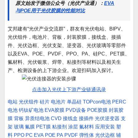
原文始发于微信公众号（光伏产业通）：
EVA
与POE用于光伏胶膜的性能对比
艾邦建有“光伏产业交流群”，群友有光伏电站、BIPV、
光伏组件，电池片、背板，封装胶膜，接线盒、接插
件、光伏边框、光伏支架、逆变器、光伏玻璃等零部件
以及EVA、POE、PVDF、PPO、PA、硅PC、PET膜、
氟材料、光伏银浆、焊带、粘接剂等材料以及相关生
产、检测设备的上下游企业。欢迎扫码加入探讨。
点击加入光伏上下游产业链通讯录
电站
光伏组件
硅片
电池片
单晶硅
TOPcon电池
PERC
电池
钙钛矿电池
EVA胶膜
PVD设备
POE胶膜
封装胶
膜
背板
异质结电池
CVD
接线盒
接插件
光伏逆变器
支
架
玻璃
氟膜
PET膜
粘接剂
涂层
氟材料
应用安装
塑
料
PPO
PC
EVA
POE
PA
PVDF
弹性体
光伏边框
辅