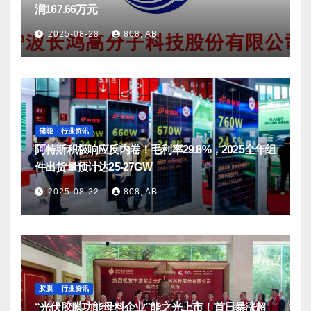
润167.66万元
2025-08-28
808, AB
储能
行业资讯
阿特斯积极响应反内卷！毛利率29.8%，2025全年组
件出货量预计达25-27GW
2025-08-22
808, AB
胶膜
行业资讯
“光伏胶膜功能母料企业”能之光上市！首日暴涨超