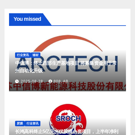
You missed
行业资讯
辅材
中信博：终止西部生产基地项目 将募集资金用于常
州自动化升级
2025-08-28
808, AB
胶膜
行业资讯
长鸿高科终止5亿元光伏胶膜合资项目，上半年净利