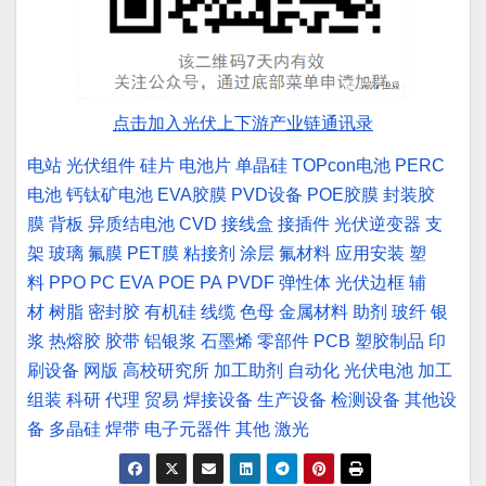
点击加入光伏上下游产业链通讯录
电站
光伏组件
硅片
电池片
单晶硅
TOPcon电池
PERC
电池
钙钛矿电池
EVA胶膜
PVD设备
POE胶膜
封装胶
膜
背板
异质结电池
CVD
接线盒
接插件
光伏逆变器
支
架
玻璃
氟膜
PET膜
粘接剂
涂层
氟材料
应用安装
塑
料
PPO
PC
EVA
POE
PA
PVDF
弹性体
光伏边框
辅
材
树脂
密封胶
有机硅
线缆
色母
金属材料
助剂
玻纤
银
浆
热熔胶
胶带
铝银浆
石墨烯
零部件
PCB
塑胶制品
印
刷设备
网版
高校研究所
加工助剂
自动化
光伏电池
加工
组装
科研
代理
贸易
焊接设备
生产设备
检测设备
其他设
备
多晶硅
焊带
电子元器件
其他
激光