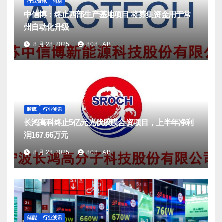
行业资讯
辅材
中信博：终止西部生产基地项目 将募集资金用于常
州自动化升级
8 月 28, 2025
808, AB
胶膜
行业资讯
长鸿高科终止5亿元光伏胶膜合资项目，上半年净利
润167.66万元
8 月 28, 2025
808, AB
储能
行业资讯