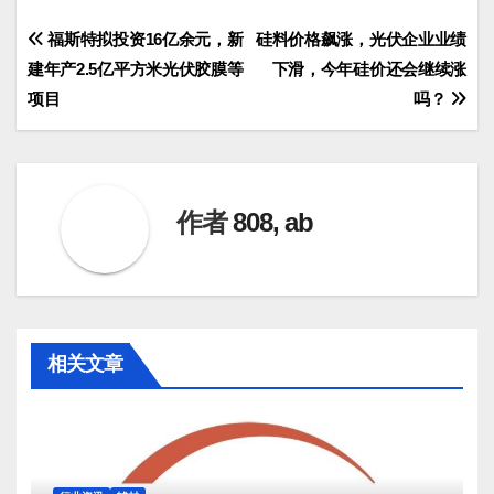
文
福斯特拟投资16亿余元，新
硅料价格飙涨，光伏企业业绩
建年产2.5亿平方米光伏胶膜等
下滑，今年硅价还会继续涨
章
项目
吗？
导
航
作者
808, ab
相关文章