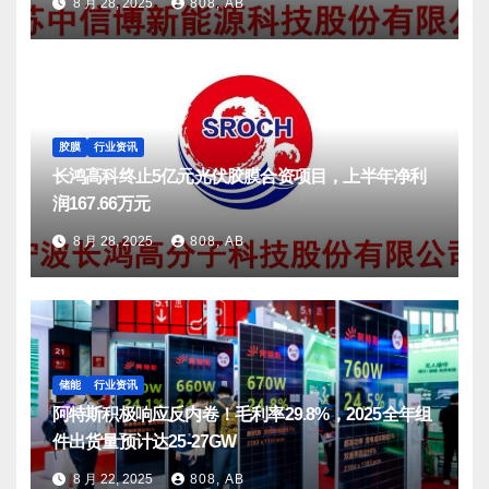
8 月 28, 2025
808, AB
胶膜
行业资讯
长鸿高科终止5亿元光伏胶膜合资项目，上半年净利
润167.66万元
8 月 28, 2025
808, AB
储能
行业资讯
阿特斯积极响应反内卷！毛利率29.8%，2025全年组
件出货量预计达25-27GW
8 月 22, 2025
808, AB