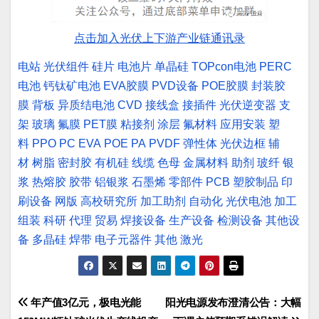
点击加入光伏上下游产业链通讯录
电站
光伏组件
硅片
电池片
单晶硅
TOPcon电池
PERC
电池
钙钛矿电池
EVA胶膜
PVD设备
POE胶膜
封装胶
膜
背板
异质结电池
CVD
接线盒
接插件
光伏逆变器
支
架
玻璃
氟膜
PET膜
粘接剂
涂层
氟材料
应用安装
塑
料
PPO
PC
EVA
POE
PA
PVDF
弹性体
光伏边框
辅
材
树脂
密封胶
有机硅
线缆
色母
金属材料
助剂
玻纤
银
浆
热熔胶
胶带
铝银浆
石墨烯
零部件
PCB
塑胶制品
印
刷设备
网版
高校研究所
加工助剂
自动化
光伏电池
加工
组装
科研
代理
贸易
焊接设备
生产设备
检测设备
其他设
备
多晶硅
焊带
电子元器件
其他
激光
文
年产值3亿元，极电光能
阳光电源发布澄清公告：大幅