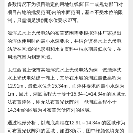
多数情况下为项目确定的用地红线(即国土或规划部门对
项目占地的批复范围)内的水面范围，基本不受水位的限
制，只需满足洪(潮)水位要求即可。
漂浮式水上光伏电站的布置范围需要根据浮体厂家提出
的浮体使用时的最小水深要求，并结合该类水上光伏电
站所在区域的地形图和水文资料中枯水期最低水位，在
用地范围内划定区域。
以江西省上饶市某漂浮式水上光伏电站为
例，该漂浮式
水上光伏电站建于湖上，其所在水域的湖底最低高程为
12.91m，最低水位为15.34
m
，而浮体要求的最小水深为
1m
，因此，湖底高程大于等于
15.34–1=14.34m
的区域无
法布置浮体，即无法布置光伏阵列，即湖底高程小于
14.34m
的区域为可布置光伏阵列的区域。
通过地形分析，以湖底高程在
12.91
～
14.34m
的区域作为
可布置光伏阵列的区域，如图
3
所示，图中绿颜色填充的