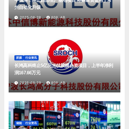
中信博：终止西部生产基地项目 将募集资金用于常
州自动化升级
2025-08-28
808, AB
胶膜
行业资讯
长鸿高科终止5亿元光伏胶膜合资项目，上半年净利
润167.66万元
2025-08-28
808, AB
储能
行业资讯