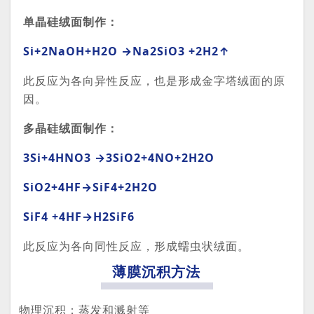
单晶硅绒面制作：
Si+2NaOH+H2O →Na2SiO3 +2H2↑
此反应为各向异性反应，也是形成金字塔绒面的原
因。
多晶硅绒面制作：
3Si+4HNO3 →3SiO2+4NO+2H2O
SiO2+4HF→SiF4+2H2O
SiF4 +4HF→H2SiF6
此反应为各向同性反应，形成蠕虫状绒面。
薄膜沉积方法
物理沉积：蒸发和溅射等