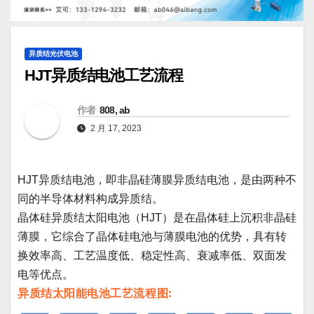
异质结光伏电池
HJT异质结电池工艺流程
作者
808, ab
2 月 17, 2023
HJT异质结电池，即非晶硅薄膜异质结电池
，
是由两种不
同的半导体材料构成异质结
。
晶体硅异质结太阳电池
（
HJT
）
是在晶体硅上沉积非晶硅
薄膜
，
它综合了晶体硅电池与薄膜电池的优势
，
具有转
换效率高
、
工艺温度低
、
稳定性高
、
衰减率低
、
双面发
电等优点
。
异质结太阳能电池工艺流程图: