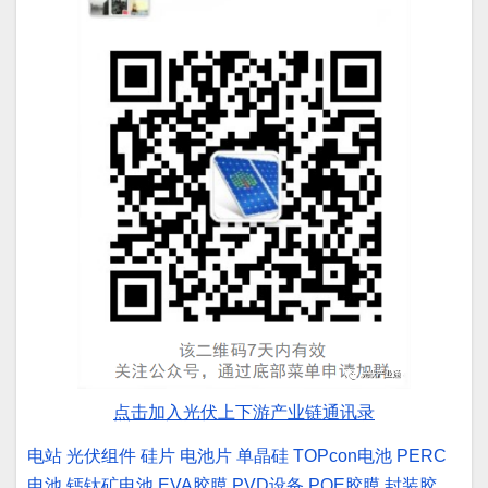
点击加入光伏上下游产业链通讯录
电站
光伏组件
硅片
电池片
单晶硅
TOPcon电池
PERC
电池
钙钛矿电池
EVA胶膜
PVD设备
POE胶膜
封装胶