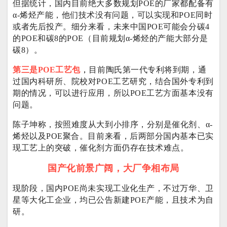
但据统计，国内目前绝大多数规划POE的厂家都配备有
α-烯烃产能，他们技术没有问题，可以实现和POE同时
或者先后投产。细分来看，未来中国POE可能会分碳4
的POE和碳8的POE（目前规划α-烯烃的产能大部分是
碳8）。
第三是POE工艺包
，
目前陶氏第一代专利将到期，通
过国内科研所、院校对POE工艺研究，结合国外专利到
期的情况，可以进行应用，所以POE工艺方面基本没有
问题。
陈子坤称，按照难度从大到小排序，分别是催化剂、α-
烯烃以及POE聚合。目前来看，后两部分国内基本已实
现工艺上的突破，催化剂方面仍存在技术难点。
国产化前景广阔，大厂争相布局
现阶段，国内POE尚未实现工业化生产，不过万华、卫
星等大化工企业，均已公告新建POE产能，且技术为自
研。