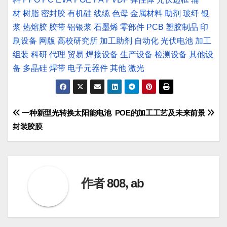
材
树脂
密封胶
有机硅
线缆
色母
金属材料
助剂
玻纤
银
浆
热熔胶
胶带
铝银浆
石墨烯
零部件
PCB
塑胶制品
印
刷设备
网版
高校研究所
加工助剂
自动化
光伏电池
加工
组装
科研
代理
贸易
焊接设备
生产设备
检测设备
其他设
备
多晶硅
焊带
电子元器件
其他
激光
文
一种新型光转换太阳能电池
POE的加工工艺及未来前景
封装胶膜
章
导
航
作者
808, ab