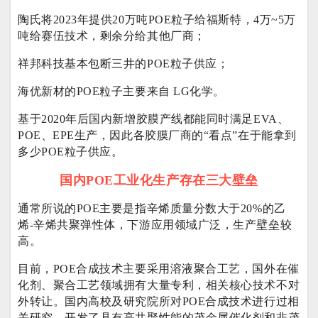
陶氏将2023年提供20万吨POE粒子给福斯特，4万~5万
吨给赛伍技术，剩余分给其他厂商；
祥邦科技基本包断三井的POE粒子供应；
海优新材的POE粒子主要来自 LG化学。
基于2020年后国内新增胶膜产线都能同时满足EVA、
POE、EPE生产，因此各胶膜厂商的“看点”在于能拿到
多少POE粒子供应。
国内POE工业化生产存在三大壁垒
通常所说的POE主要是指辛烯质量分数大于20%的乙
烯-辛烯共聚弹性体，下游应用领域广泛，生产壁垒较
高。
目前，POE合成技术主要采用溶液聚合工艺，国外在催
化剂、聚合工艺领域拥有大量专利，相关核心技术不对
外转让。国内高校及研究院所对POE合成技术进行过相
关研究，开发了具有高共聚性能的茂金属催化剂和非茂