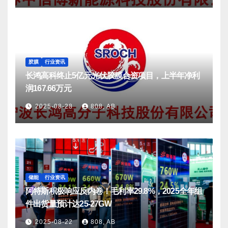
胶膜
行业资讯
长鸿高科终止5亿元光伏胶膜合资项目，上半年净利
润167.66万元
2025-08-28
808, AB
储能
行业资讯
阿特斯积极响应反内卷！毛利率29.8%，2025全年组
件出货量预计达25-27GW
2025-08-22
808, AB