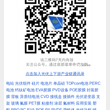
点击加入光伏上下游产业链通讯录
电站
光伏组件
硅片
电池片
单晶硅
TOPcon电池
PERC
电池
钙钛矿电池
EVA胶膜
PVD设备
POE胶膜
封装胶
膜
背板
异质结电池
CVD
接线盒
接插件
光伏逆变器
支
架
玻璃
氟膜
PET膜
粘接剂
涂层
氟材料
应用安装
塑
料
PPO
PC
EVA
POE
PA
PVDF
弹性体
光伏边框
辅