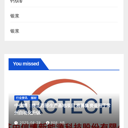
钙钛矿
银浆
银浆
You missed
行业资讯
辅材
中信博：终止西部生产基地项目 将募集资金用于常
州自动化升级
2025-08-28
808, AB