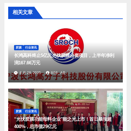
相关文章
胶膜
行业资讯
长鸿高科终止5亿元光伏胶膜合资项目，上半年净利
润167.66万元
8 月 28, 2025
808, AB
胶膜
行业资讯
“光伏胶膜功能母料企业”能之光上市！首日暴涨超
400%，总市值29亿元