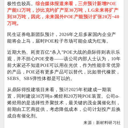
极性也较高。
综合媒体报道来看，三井预计新增POE
产能12万吨，沙比克约扩产至30万吨，LG未来将扩产
到38万吨，因此，未来国外POE产能预计扩张20万~40
万吨。
民生证券电新团队预计，2026年之后多家国内企业产
能将会上马，届时POE粒子市场可能会成为红海。
近期大热、耗资百亿“杀入”POE大战的鼎际得则表示乐
观，并不担心POE变卷——该公司内部人士认为，10年
前大家还不知道POE可以用在光伏，作为性能非常优异
的产品，POE还有更多产品可以替代，比如替代橡胶，
SEBS、SBS弹性体都是可以的。
从鼎际得投建项目来看，预计2025年初建成一期装
置，同时建设30万吨α-烯烃和20万吨POE装置。公司α-
烯烃用的是选择性齐聚技术，最关键的茂金属催化剂，
前期由工艺商提供，考虑降低成本，公司计划投产后换
成自有催化剂。
来源：
新材料研习社