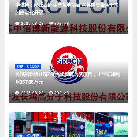
中信博：终止西部生产基地项目 将募集资金用于常
州自动化升级
2025-08-28
808, AB
胶膜
行业资讯
长鸿高科终止5亿元光伏胶膜合资项目，上半年净利
润167.66万元
2025-08-28
808, AB
储能
行业资讯