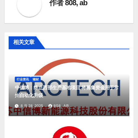
作者
808, ab
相关文章
行业资讯
辅材
中信博：终止西部生产基地项目 将募集资金用于常
州自动化升级
8 月 28, 2025
808, AB