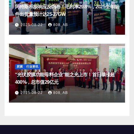
阿特斯积极响应反内卷！毛利率29.8%，2025全年组
件出货量预计达25-27GW
2025-08-22
808, AB
胶膜
行业资讯
“光伏胶膜功能母料企业”能之光上市！首日暴涨超
400%，总市值29亿元
2025-08-22
808, AB