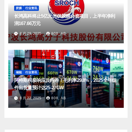
胶膜
行业资讯
长鸿高科终止5亿元光伏胶膜合资项目，上半年净利
润167.66万元
8 月 28, 2025
808, AB
储能
行业资讯
阿特斯积极响应反内卷！毛利率29.8%，2025全年组
件出货量预计达25-27GW
8 月 22, 2025
808, AB