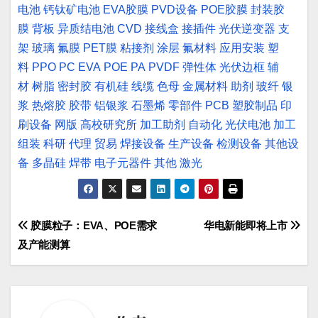
电池
钙钛矿电池
EVA胶膜
PVD设备
POE胶膜
封装胶
膜
背板
异质结电池
CVD
接线盒
接插件
光伏逆变器
支
架
玻璃
氟膜
PET膜
粘接剂
涂层
氟材料
应用安装
塑
料
PPO
PC
EVA
POE
PA
PVDF
弹性体
光伏边框
辅
材
树脂
密封胶
有机硅
线缆
色母
金属材料
助剂
玻纤
银
浆
热熔胶
胶带
铝银浆
石墨烯
零部件
PCB
塑胶制品
印
刷设备
网版
高校研究所
加工助剂
自动化
光伏电池
加工
组装
科研
代理
贸易
焊接设备
生产设备
检测设备
其他设
备
多晶硅
焊带
电子元器件
其他
激光
文
胶膜粒子：EVA、POE需求
华电新能即将上市
及产能测算
章
导
航