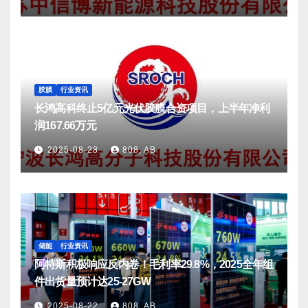
胶膜
行业资讯
长鸿高科终止5亿元光伏胶膜合资项目，上半年净利
润167.66万元
2025-08-28
808, AB
储能
行业资讯
阿特斯积极响应反内卷！毛利率29.8%，2025全年组
件出货量预计达25-27GW
2025-08-22
808, AB