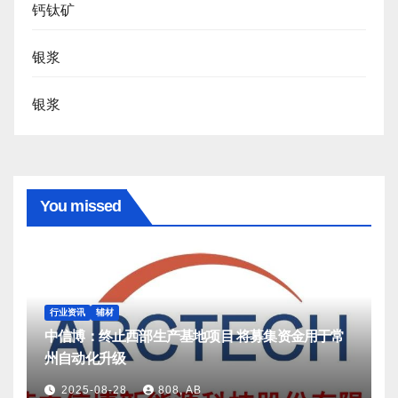
钙钛矿
银浆
银浆
You missed
行业资讯
辅材
中信博：终止西部生产基地项目 将募集资金用于常
州自动化升级
2025-08-28
808, AB