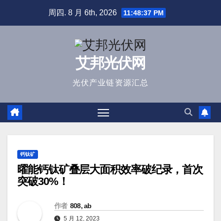
跳
周四. 8 月 6th, 2026
11:48:37 PM
至
内
容
艾邦光伏网
光伏产业链资源汇总
钙钛矿
曜能钙钛矿叠层大面积效率破纪录，首次
突破30%！
作者
808, ab
5 月 12, 2023