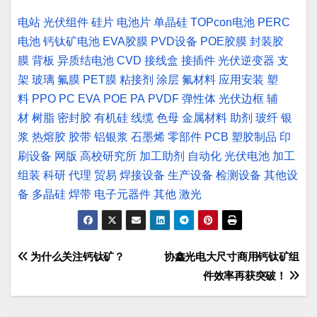
电站
光伏组件
硅片
电池片
单晶硅
TOPcon电池
PERC
电池
钙钛矿电池
EVA胶膜
PVD设备
POE胶膜
封装胶
膜
背板
异质结电池
CVD
接线盒
接插件
光伏逆变器
支
架
玻璃
氟膜
PET膜
粘接剂
涂层
氟材料
应用安装
塑
料
PPO
PC
EVA
POE
PA
PVDF
弹性体
光伏边框
辅
材
树脂
密封胶
有机硅
线缆
色母
金属材料
助剂
玻纤
银
浆
热熔胶
胶带
铝银浆
石墨烯
零部件
PCB
塑胶制品
印
刷设备
网版
高校研究所
加工助剂
自动化
光伏电池
加工
组装
科研
代理
贸易
焊接设备
生产设备
检测设备
其他设
备
多晶硅
焊带
电子元器件
其他
激光
文
为什么关注钙钛矿？
协鑫光电大尺寸商用钙钛矿组
件效率再获突破！
章