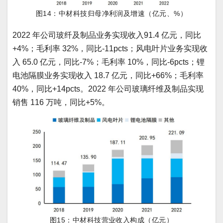
图14：中材科技归母净利润及增速（亿元、%）
2022 年公司玻纤及制品业务实现收入91.4 亿元，同比
+4%；毛利率 32%，同比-11pcts；风电叶片业务实现收
入 65.0 亿元，同比-7%；毛利率 10%，同比-6pcts；锂
电池隔膜业务实现收入 18.7 亿元，同比+66%；毛利率
40%，同比+14pcts。2022 年公司玻璃纤维及制品实现
销售 116 万吨，同比+5%。
图15：中材科技营业收入构成（亿元）