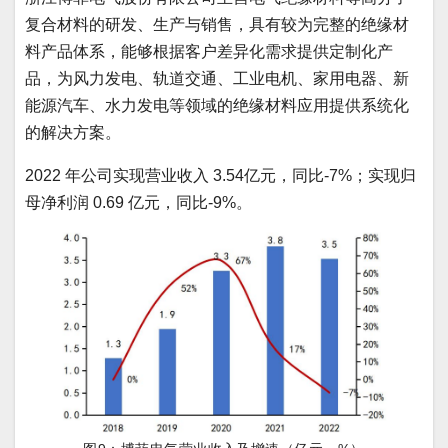
复合材料的研发、生产与销售，具有较为完整的绝缘材
料产品体系，能够根据客户差异化需求提供定制化产
品，为风力发电、轨道交通、工业电机、家用电器、新
能源汽车、水力发电等领域的绝缘材料应用提供系统化
的解决方案。
2022 年公司实现营业收入 3.54亿元，同比-7%；实现归
母净利润 0.69 亿元，同比-9%。