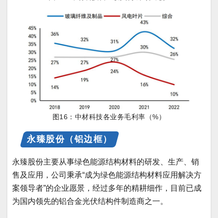
图16：中材科技各业务毛利率（%）
永臻股份（铝边框）
永臻股份主要从事绿色能源结构材料的研发、生产、销
售及应用，公司秉承“成为绿色能源结构材料应用解决方
案领导者”的企业愿景，经过多年的精耕细作，目前已成
为国内领先的铝合金光伏结构件制造商之一。