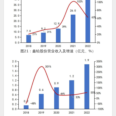
图21：鑫铂股份营业收入及增速（亿元、%）