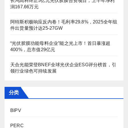
长鸿高科终止5亿元光伏胶膜合资项目，上半年净利
润167.66万元
阿特斯积极响应反内卷！毛利率29.8%，2025全年组
件出货量预计达25-27GW
“光伏胶膜功能母料企业”能之光上市！首日暴涨超
400%，总市值29亿元
天合光能荣登BNEF全球光伏企业ESG评分榜首，引
领行业绿色可持续发展
分类
BIPV
PERC