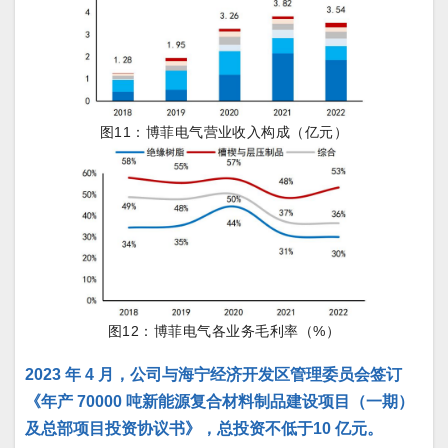
图11：博菲电气营业收入构成（亿元）
图12：博菲电气各业务毛利率（%）
2023 年 4 月，公司与海宁经济开发区管理委员会签订
《年产 70000 吨新能源复合材料制品建设项目（一期）
及总部项目投资协议书》，总投资不低于10 亿元。