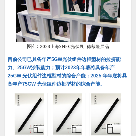
图4：
2023上海SNEC光伏展 德毅隆展品
目前公司已具备年产5GW光伏组件边框型材的拉挤能
力、25GW涂装能力；预计2023年年底将具备年产
25GW 光伏组件边框型材的综合产能；2025 年年底将具
备年产75GW 光伏组件边框型材的综合产能。