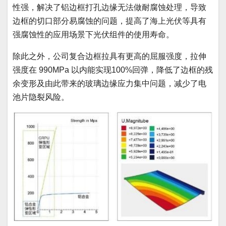
性强，解决了铝边框打孔边缘无法做耐腐蚀处理，导致
边框的切口部分易腐蚀的问题，提高了海上光伏等具有
强腐蚀性的应用场景下光伏组件的使用寿命。
除此之外，公司复合边框拉具有更高的屈服强度，拉伸
强度在 990MPa 以内能实现100%回弹，降低了边框的残
余变形及由此带来的玻璃边缘应力集中问题，减少了电
池片隐裂风险。