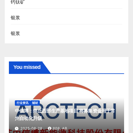
钙钛矿
银浆
银浆
You missed
行业资讯
辅材
中信博：终止西部生产基地项目 将募集资金用于常
州自动化升级
2025-08-28
808, AB