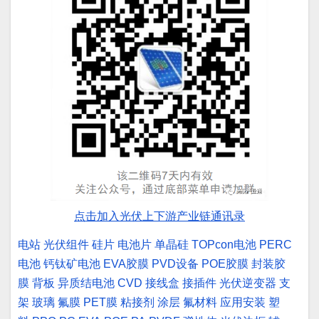
点击加入光伏上下游产业链通讯录
电站
光伏组件
硅片
电池片
单晶硅
TOPcon电池
PERC
电池
钙钛矿电池
EVA胶膜
PVD设备
POE胶膜
封装胶
膜
背板
异质结电池
CVD
接线盒
接插件
光伏逆变器
支
架
玻璃
氟膜
PET膜
粘接剂
涂层
氟材料
应用安装
塑