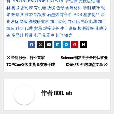
料
PPO
PC
EVA
POE
PA
PVDF
弹性体
光伏边框
辅
材
树脂
密封胶
有机硅
线缆
色母
金属材料
助剂
玻纤
银
浆
热熔胶
胶带
铝银浆
石墨烯
零部件
PCB
塑胶制品
印
刷设备
网版
高校研究所
加工助剂
自动化
光伏电池
加工
组装
科研
代理
贸易
焊接设备
生产设备
检测设备
其他设
备
多晶硅
焊带
电子元器件
其他
激光
文
帝科股份：行业首家
Science刊发关于全钙钛矿叠
TOPCon银浆出货量突破千吨
层光伏组件的观点文章
章
导
航
作者
808, ab