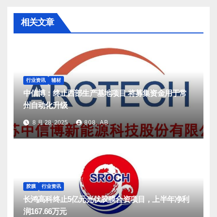
相关文章
行业资讯
辅材
中信博：终止西部生产基地项目 将募集资金用于常
州自动化升级
8 月 28, 2025
808, AB
胶膜
行业资讯
长鸿高科终止5亿元光伏胶膜合资项目，上半年净利
润167.66万元