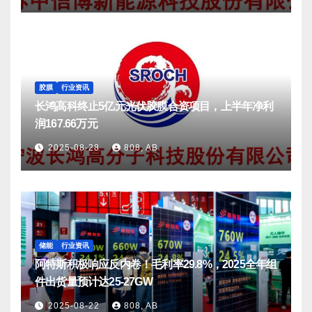
胶膜
行业资讯
长鸿高科终止5亿元光伏胶膜合资项目，上半年净利
润167.66万元
2025-08-28
808, AB
储能
行业资讯
阿特斯积极响应反内卷！毛利率29.8%，2025全年组
件出货量预计达25-27GW
2025-08-22
808, AB