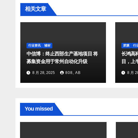
相关文章
行业资讯
辅材
胶膜
行
中信博：终止西部生产基地项目 将
长鸿高
募集资金用于常州自动化升级
目，上半
8 月 28, 2025
808, AB
8 月 2
You missed