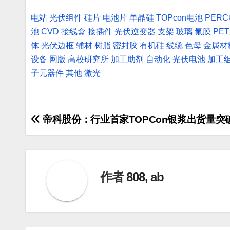
电站
光伏组件
硅片
电池片
单晶硅
TOPcon电池
PER
池
CVD
接线盒
接插件
光伏逆变器
支架
玻璃
氟膜
PE
体
光伏边框
辅材
树脂
密封胶
有机硅
线缆
色母
金属材
设备
网版
高校研究所
加工助剂
自动化
光伏电池
加工
子元器件
其他
激光
文
帝科股份：行业首家TOPCon银浆出货量突
章
导
作者
808, ab
航