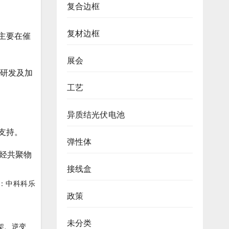
复合边框
复材边框
主要在催
展会
艺研发及加
工艺
异质结光伏电池
支持。
弹性体
烯烃共聚物
接线盒
：中科科乐
政策
未分类
架、逆变