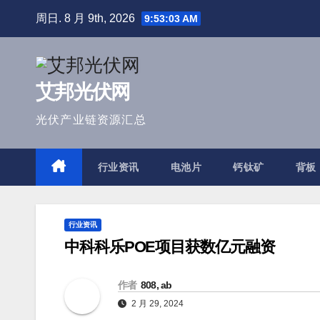
跳
周日. 8 月 9th, 2026
9:53:04 AM
至
内
容
艾邦光伏网
光伏产业链资源汇总
行业资讯
电池片
钙钛矿
背板
行业资讯
中科科乐POE项目获数亿元融资
作者
808, ab
2 月 29, 2024