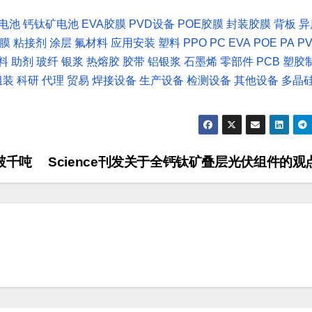
C电池
钙钛矿电池
EVA胶膜
PVD设备
POE胶膜
封装胶膜
背板
异
T膜
粘接剂
涂层
氟材料
应用安装
塑料
PPO
PC
EVA
POE
PA
P
料
助剂
玻纤
银浆
热熔胶
胶带
铝银浆
石墨烯
零部件
PCB
塑胶
组装
科研
代理
贸易
焊接设备
生产设备
检测设备
其他设备
多晶
破千吨
Science刊发关于全钙钛矿叠层光伏组件的