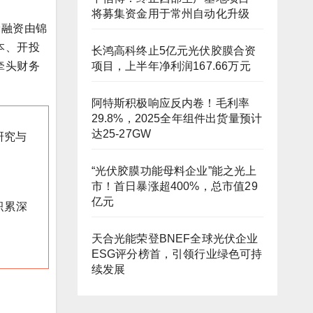
将募集资金用于常州自动化升级
轮融资由锦
本、开投
长鸿高科终止5亿元光伏胶膜合资
项目，上半年净利润167.66万元
牵头财务
阿特斯积极响应反内卷！毛利率
29.8%，2025全年组件出货量预计
达25-27GW
研究与
“光伏胶膜功能母料企业”能之光上
市！首日暴涨超400%，总市值29
亿元
积累深
天合光能荣登BNEF全球光伏企业
ESG评分榜首，引领行业绿色可持
续发展