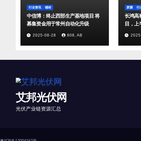
行业资讯
辅材
胶膜
行
中信博：终止西部生产基地项目 将
长鸿高
募集资金用于常州自动化升级
目，上半
2025-08-28
808, AB
2025
艾邦光伏网
光伏产业链资源汇总
粤ICP备17004167号