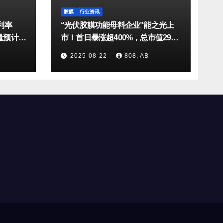
胶膜
行业资讯
利率
“光伏胶膜功能母料企业”能之光上
货量预计达
市！首日暴涨超400%，总市值29亿
元
2025-08-22
808, AB