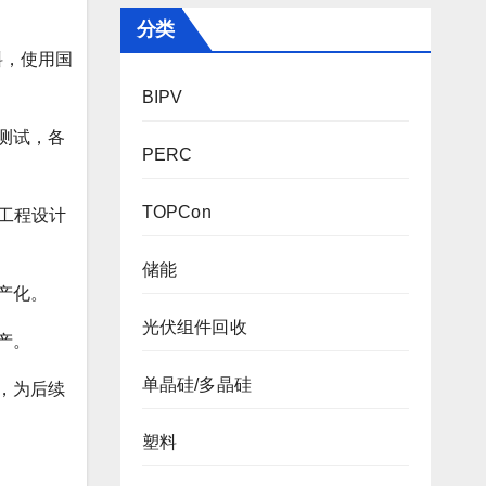
分类
料，使用国
BIPV
测试，各
PERC
TOPCon
性工程设计
储能
产化。
光伏组件回收
产。
单晶硅/多晶硅
，为后续
塑料