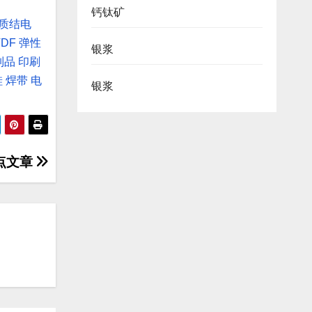
钙钛矿
质结电
VDF
弹性
银浆
制品
印刷
硅
焊带
电
银浆
观点文章