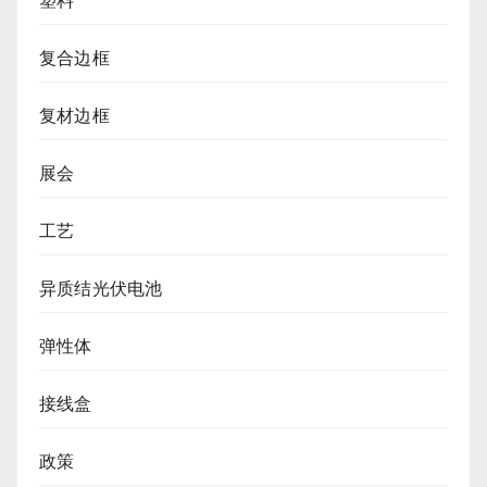
塑料
复合边框
复材边框
展会
工艺
异质结光伏电池
弹性体
接线盒
政策