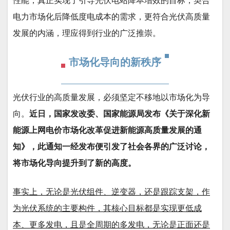
性能，真正实现了引导光伏电站降本增效的目标，契合
电力市场化后降低度电成本的需求，更符合光伏高质量
发展的内涵，理应得到行业的广泛推崇。
市场化导向的新秩序
光伏行业的高质量发展，必须坚定不移地以市场化为导
向。
近日，国家发改委、国家能源局发布《关于深化新
能源上网电价市场化改革促进新能源高质量发展的通
知》，此通知一经发布便引发了社会各界的广泛讨论，
将市场化导向提升到了新的高度。
事实上，无论是光伏组件、逆变器，还是跟踪支架，作
为光伏系统的主要构件，其核心目标都是实现更低成
本、更多发电，且是全周期的多发电，无论是正面还是