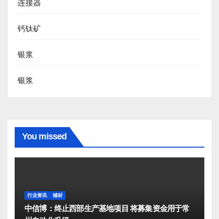
连接器
钙钛矿
银浆
银浆
You missed
行业资讯
辅材
中信博：终止西部生产基地项目 将募集资金用于常