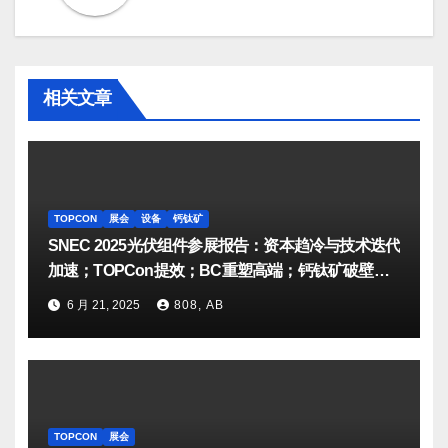
相关文章
TOPCON
展会
设备
钙钛矿
SNEC 2025光伏组件参展报告：资本趋冷与技术迭代
加速；TOPCon提效；BC重塑高端；钙钛矿破壁
30%
6 月 21, 2025
808, AB
TOPCON
展会