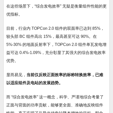
在这些场景下，“综合发电效率” 无疑是衡量组件性能的更
优指标。
目前，行业内 TOPCon 2.0 组件的双面率已达到 85%，
较头部 BC 组件高出 15%，最高甚至可达 90%。在
5%-30% 的地面反射率下，TOPCon 2.0 组件单瓦发电增
益可达 0.4%-1.09%，充分彰显了其强大的综合发电效率
优势。
显而易见，
当前仅反映正面效率的标称转换效率，已难
以适应组件及电站的发展趋势。
而 “综合发电效率” 这一概念，科学、严谨地综合考量了
正面与背面的功率贡献，能够更全面、准确地反映组件