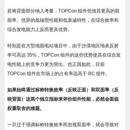
若将背面部分纳入考量，TOPCon 组件凭借其更高的双
面率、优异的低辐照性能和低衰减特性，在综合效率和
综合发电能力上反而更具优势。
特别是在大型地面电站项目中，由于沙漠地区地表反射
率可高达 35%，TOPCon 组件的这些优势使其在综合发
电性能上的竞争力更为突出。也正因如此，目前
TOPCon 组件在市场上的占有率远高于 BC 组件。
如果始终通过标称转换效率（反映正面）和双面率（反
映背面）这两个独立指标来评价组件性能，必然会面临
权重取舍的难题。
一旦过于强调标称转换效率而忽视双面率，就会导致对