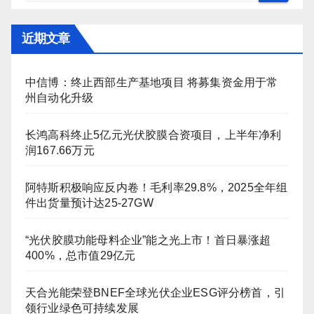
近期文章
中信博：终止西部生产基地项目 将募集资金用于常
州自动化升级
长鸿高科终止5亿元光伏胶膜合资项目，上半年净利
润167.66万元
阿特斯积极响应反内卷！毛利率29.8%，2025全年组
件出货量预计达25-27GW
“光伏胶膜功能母料企业”能之光上市！首日暴涨超
400%，总市值29亿元
天合光能荣登BNEF全球光伏企业ESG评分榜首，引
领行业绿色可持续发展