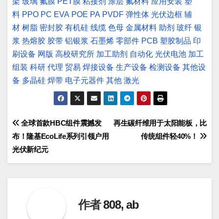
架
玻璃
氟膜
PET膜
粘接剂
涂层
氟材料
应用安装
塑
料
PPO
PC
EVA
POE
PA
PVDF
弹性体
光伏边框
辅
材
树脂
密封胶
有机硅
线缆
色母
金属材料
助剂
玻纤
银
浆
热熔胶
胶带
铝银浆
石墨烯
零部件
PCB
塑胶制品
印
刷设备
网版
高校研究所
加工助剂
自动化
光伏电池
加工
组装
科研
代理
贸易
焊接设备
生产设备
检测设备
其他设
备
多晶硅
焊带
电子元器件
其他
激光
文
全球首款HBC组件震撼发
再生碳纤维用于太阳能板，比
布！隆基EcoLife系列引领户用
传统组件轻40%！
章
光伏新纪元
导
航
作者
808, ab