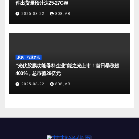
件出货量预计达25-27GW
2025-08-22
808, AB
胶膜
行业资讯
“光伏胶膜功能母料企业”能之光上市！首日暴涨超
400%，总市值29亿元
2025-08-22
808, AB