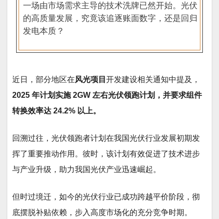
一场由市场需求主导的技术洗牌已然开始。光伏
的高质量发展，究竟该追逐账面数字，还是回归
发电本质？
近日，部分地区在
风光项目
开发建设相关通知中提及，
2025 年计划实施 2GW 左右光伏领跑计划，并要求组件
转换效率达 24.2% 以上。
回溯过往，光伏领跑者计划在我国光伏行业发展初期发
挥了重要推动作用。彼时，该计划有效促进了技术进步
与产业升级，助力我国光伏产业迅速崛起。
但时过境迁，如今的光伏行业已成功跨越平价阶段，彻
底摆脱补贴依赖，步入高度市场化的充分竞争时期。