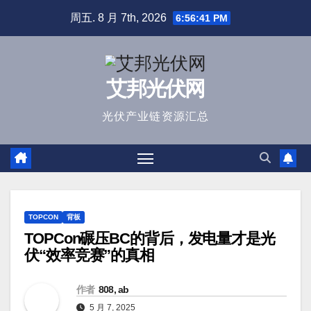
跳
周五. 8 月 7th, 2026
6:56:41 PM
至
内
容
艾邦光伏网
光伏产业链资源汇总
TOPCON
背板
TOPCon碾压BC的背后，发电量才是光
伏“效率竞赛”的真相
作者
808, ab
5 月 7, 2025