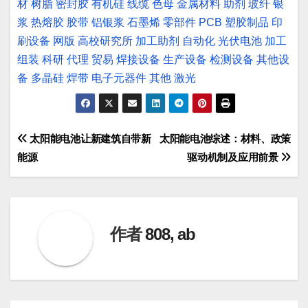
材
树脂
密封胶
有机硅
线缆
色母
金属材料
助剂
玻纤
银
浆
热熔胶
胶带
铝银浆
石墨烯
零部件
PCB
塑胶制品
印
刷设备
网版
高校研究所
加工助剂
自动化
光伏电池
加工
组装
科研
代理
贸易
焊接设备
生产设备
检测设备
其他设
备
多晶硅
焊带
电子元器件
其他
激光
文
太阳能电池让新建筑自带新
太阳能电池综述：材料、政策
能源
驱动机制及应用前景
章
导
航
作者
808, ab