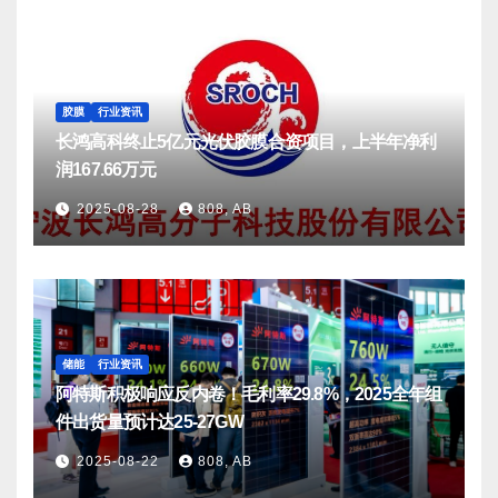
胶膜
行业资讯
长鸿高科终止5亿元光伏胶膜合资项目，上半年净利
润167.66万元
2025-08-28
808, AB
储能
行业资讯
阿特斯积极响应反内卷！毛利率29.8%，2025全年组
件出货量预计达25-27GW
2025-08-22
808, AB