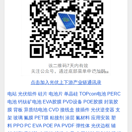
点击加入光伏上下游产业链通讯录
电站
光伏组件
硅片
电池片
单晶硅
TOPcon电池
PERC
电池
钙钛矿电池
EVA胶膜
PVD设备
POE胶膜
封装胶
膜
背板
异质结电池
CVD
接线盒
接插件
光伏逆变器
支
架
玻璃
氟膜
PET膜
粘接剂
涂层
氟材料
应用安装
塑
料
PPO
PC
EVA
POE
PA
PVDF
弹性体
光伏边框
辅