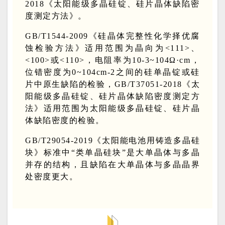
2018《太阳能级多晶硅锭、硅片晶体缺陷密
度测定方法》。
GB/T1544-2009《硅晶体完整性化学择优腐
蚀检验方法》适用范围为晶向为<111>、
<100>或<110>，电阻率为10-3~104Ω·cm，
位错密度为0~104cm-2之间的硅单晶锭或硅
片中原生缺陷的检验，GB/T37051-2018《太
阳能级多晶硅锭、硅片晶体缺陷密度测定方
法》适用范围为太阳能级多晶硅锭、硅片晶
体缺陷密度的检验
。
GB
/
T29054-2019《
太阳能电池用铸造多晶硅
块》
标
准中
“类单晶硅块”是大单晶体与多晶
并存的结
构
，且缺陷在大单晶体与多晶晶界
处
密
度更大。