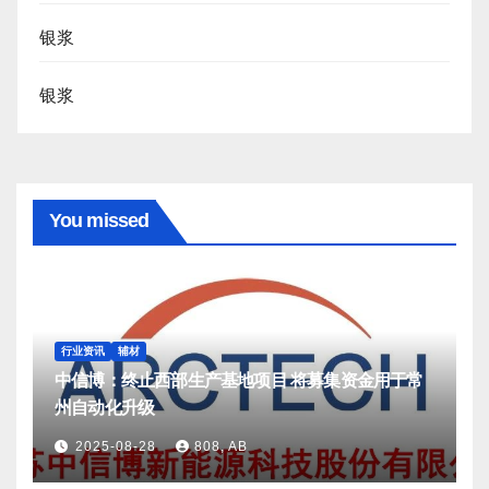
银浆
银浆
You missed
行业资讯
辅材
中信博：终止西部生产基地项目 将募集资金用于常
州自动化升级
2025-08-28
808, AB