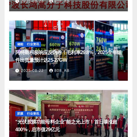
2025-08-28
808, AB
储能
行业资讯
阿特斯积极响应反内卷！毛利率29.8%，2025全年组
件出货量预计达25-27GW
2025-08-22
808, AB
胶膜
行业资讯
“光伏胶膜功能母料企业”能之光上市！首日暴涨超
400%，总市值29亿元