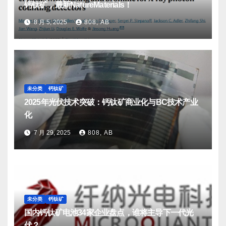
钙钛矿，最新NatureMaterials！
8 月 5, 2025
808, AB
未分类
钙钛矿
2025年光伏技术突破：钙钛矿商业化与BC技术产业
化
7 月 29, 2025
808, AB
未分类
钙钛矿
国内钙钛矿电池34家企业盘点，谁将主导下一代光
伏？