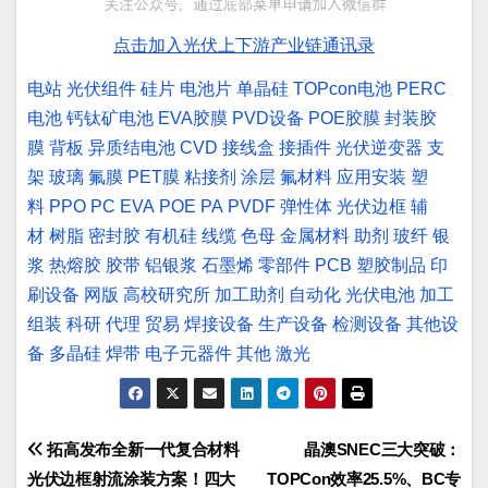
点击加入光伏上下游产业链通讯录
电站
光伏组件
硅片
电池片
单晶硅
TOPcon电池
PERC
电池
钙钛矿电池
EVA胶膜
PVD设备
POE胶膜
封装胶
膜
背板
异质结电池
CVD
接线盒
接插件
光伏逆变器
支
架
玻璃
氟膜
PET膜
粘接剂
涂层
氟材料
应用安装
塑
料
PPO
PC
EVA
POE
PA
PVDF
弹性体
光伏边框
辅
材
树脂
密封胶
有机硅
线缆
色母
金属材料
助剂
玻纤
银
浆
热熔胶
胶带
铝银浆
石墨烯
零部件
PCB
塑胶制品
印
刷设备
网版
高校研究所
加工助剂
自动化
光伏电池
加工
组装
科研
代理
贸易
焊接设备
生产设备
检测设备
其他设
备
多晶硅
焊带
电子元器件
其他
激光
文
拓高发布全新一代复合材料
晶澳SNEC三大突破：
光伏边框射流涂装方案！四大
TOPCon效率25.5%、BC专