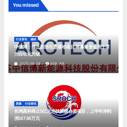
You missed
行业资讯
辅材
中信博：终止西部生产基地项目 将募集资金用于常
州自动化升级
2025-08-28
808, AB
胶膜
行业资讯
长鸿高科终止5亿元光伏胶膜合资项目，上半年净利
润167.66万元