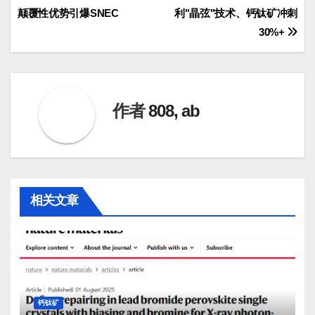
章
颠覆性优势引爆SNEC
利"晶弦"技术、钙钛矿冲刺
导
30%+
航
作者
808, ab
相关文章
钙钛矿