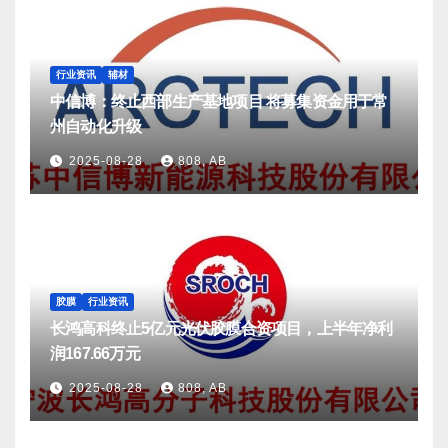
行业资讯
辅材
中信博：终止西部生产基地项目 将募集资金用于常
州自动化升级
2025-08-28
808, AB
胶膜
行业资讯
长鸿高科终止5亿元光伏胶膜合资项目，上半年净利
润167.66万元
2025-08-28
808, AB