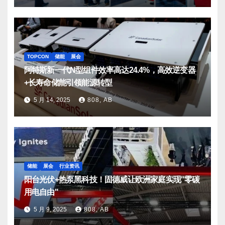
TOPCON
储能
展会
阿特斯新一代N型组件效率高达24.4%，高效逆变器
+长寿命储能引领能源转型
5 月 14, 2025
808, AB
储能
展会
行业资讯
阳台光伏+热泵黑科技！固德威让欧洲家庭实现"零碳
用电自由"
5 月 9, 2025
808, AB