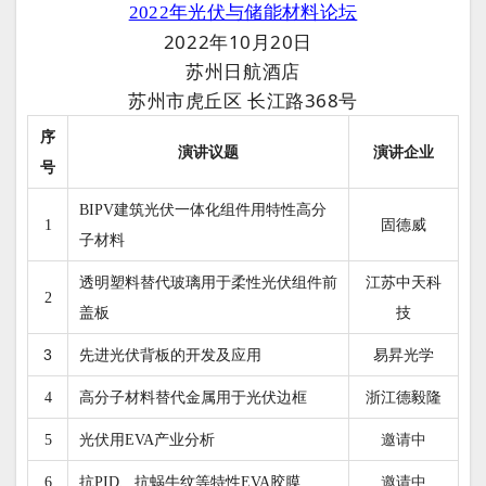
2022年光伏与储能材料论坛
2022年10月20日
苏州日航酒店
苏州市虎丘区 长江路368号
序
演讲企业
演讲议题
号
BIPV建筑光伏一体化组件用特性高分
固德威
1
子材料
江苏中天科
透明塑料替代玻璃用于柔性光伏组件前
2
技
盖板
3
先进光伏背板的开发及应用
易昇光学
浙江德毅隆
4
高分子材料替代金属用于光伏边框
邀请中
5
光伏用EVA产业分析
邀请中
6
抗PID、抗蜗牛纹等特性EVA胶膜