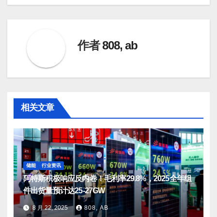
章
导
航
作者
808, ab
相关文章
储能
行业资讯
阿特斯积极响应反内卷！毛利率29.8%，2025全年组
件出货量预计达25-27GW
8 月 22, 2025
808, AB