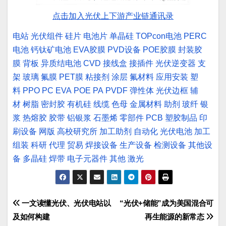
点击加入光伏上下游产业链通讯录
电站
光伏组件
硅片
电池片
单晶硅
TOPcon电池
PERC
电池
钙钛矿电池
EVA胶膜
PVD设备
POE胶膜
封装胶
膜
背板
异质结电池
CVD
接线盒
接插件
光伏逆变器
支
架
玻璃
氟膜
PET膜
粘接剂
涂层
氟材料
应用安装
塑
料
PPO
PC
EVA
POE
PA
PVDF
弹性体
光伏边框
辅
材
树脂
密封胶
有机硅
线缆
色母
金属材料
助剂
玻纤
银
浆
热熔胶
胶带
铝银浆
石墨烯
零部件
PCB
塑胶制品
印
刷设备
网版
高校研究所
加工助剂
自动化
光伏电池
加工
组装
科研
代理
贸易
焊接设备
生产设备
检测设备
其他设
备
多晶硅
焊带
电子元器件
其他
激光
文
一文读懂光伏、光伏电站以
“光伏+储能”成为美国混合可
及如何构建
再生能源的新常态