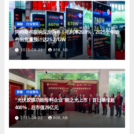
储能
行业资讯
阿特斯积极响应反内卷！毛利率29.8%，2025全年组
件出货量预计达25-27GW
2025-08-22
808, AB
胶膜
行业资讯
“光伏胶膜功能母料企业”能之光上市！首日暴涨超
400%，总市值29亿元
2025-08-22
808, AB