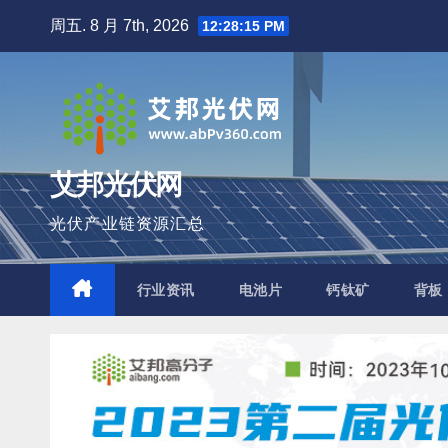
跳
周五. 8 月 7th, 2026
12:28:17 PM
至
内
容
艾邦光伏网
光伏产业链资源汇总
行业资讯
电池片
钙钛矿
背板