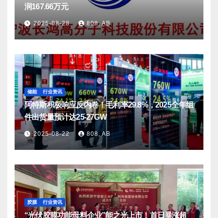
润167.66万元
2025-08-28
808, AB
储能
行业资讯
阿特斯积极响应反内卷！毛利率29.8%，2025全年组
件出货量预计达25-27GW
2025-08-22
808, AB
胶膜
行业资讯
“光伏胶膜功能母料企业”能之光上市！首日暴涨超