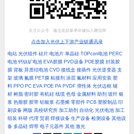
点击加入光伏上下游产业链通讯录
电站
光伏组件
硅片
电池片
单晶硅
TOPcon电池
PERC
电池
钙钛矿电池
EVA胶膜
PVD设备
POE胶膜
封装胶
膜
背板
异质结电池
CVD
接线盒
接插件
光伏逆变器
支
架
玻璃
氟膜
PET膜
粘接剂
涂层
氟材料
应用安装
塑
料
PPO
PC
EVA
POE
PA
PVDF
弹性体
光伏边框
辅
材
树脂
密封胶
有机硅
线缆
色母
金属材料
助剂
玻纤
银
浆
热熔胶
胶带
铝银浆
石墨烯
零部件
PCB
塑胶制品
印
刷设备
网版
高校研究所
加工助剂
自动化
光伏电池
加工
组装
科研
代理
贸易
焊接设备
生产设备
检测设备
其他设
备
多晶硅
焊带
电子元器件
其他
激光