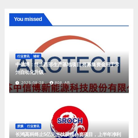
You missed
行业资讯
辅材
中信博：终止西部生产基地项目 将募集资金用于常
州自动化升级
2025-08-28
808, AB
胶膜
行业资讯
长鸿高科终止5亿元光伏胶膜合资项目，上半年净利