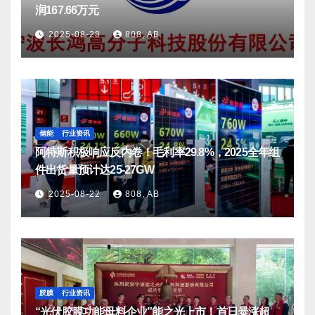
润167.66万元
2025-08-28
808, AB
储能
行业资讯
阿特斯积极响应反内卷！毛利率29.8%，2025全年组
件出货量预计达25-27GW
2025-08-22
808, AB
胶膜
行业资讯
“光伏胶膜功能母料企业”能之光上市！首日暴涨超