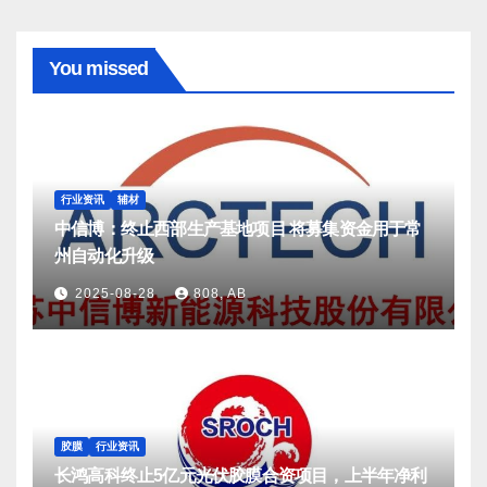
You missed
行业资讯
辅材
中信博：终止西部生产基地项目 将募集资金用于常
州自动化升级
2025-08-28
808, AB
胶膜
行业资讯
长鸿高科终止5亿元光伏胶膜合资项目，上半年净利