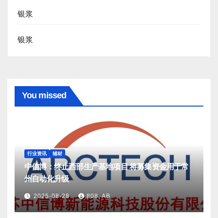
银浆
银浆
You missed
行业资讯
辅材
中信博：终止西部生产基地项目 将募集资金用于常
州自动化升级
2025-08-28
808, AB