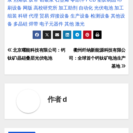
刷设备
网版
高校研究所
加工助剂
自动化
光伏电池
加工
组装
科研
代理
贸易
焊接设备
生产设备
检测设备
其他设
备
多晶硅
焊带
电子元器件
其他
激光
文
北京曜能科技有限公司：钙
衢州纤纳新能源科技有限公
钛矿/晶硅叠层光伏电池
司：全球首个钙钛矿电池生产
章
基地
导
航
作者
d