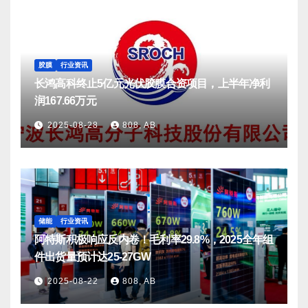
胶膜
行业资讯
长鸿高科终止5亿元光伏胶膜合资项目，上半年净利
润167.66万元
2025-08-28
808, AB
储能
行业资讯
阿特斯积极响应反内卷！毛利率29.8%，2025全年组
件出货量预计达25-27GW
2025-08-22
808, AB