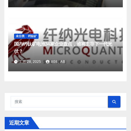
未分类
钙钛矿
国内钙钛矿电池34家企业盘点，谁将主导下一代光
伏？
7 月 28, 2025
808, AB
近期文章