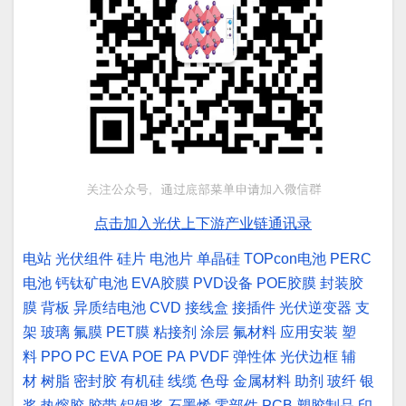
点击加入光伏上下游产业链通讯录
电站
光伏组件
硅片
电池片
单晶硅
TOPcon电池
PERC
电池
钙钛矿电池
EVA胶膜
PVD设备
POE胶膜
封装胶
膜
背板
异质结电池
CVD
接线盒
接插件
光伏逆变器
支
架
玻璃
氟膜
PET膜
粘接剂
涂层
氟材料
应用安装
塑
料
PPO
PC
EVA
POE
PA
PVDF
弹性体
光伏边框
辅
材
树脂
密封胶
有机硅
线缆
色母
金属材料
助剂
玻纤
银
浆
热熔胶
胶带
铝银浆
石墨烯
零部件
PCB
塑胶制品
印