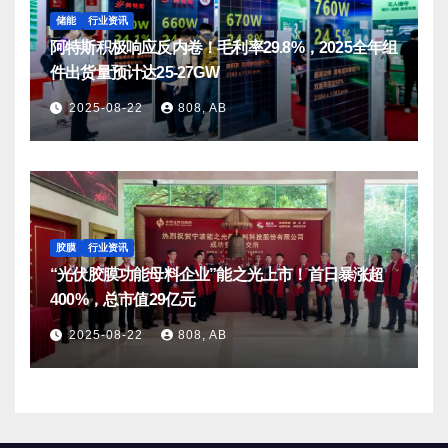
储能
行业资讯
阿特斯积极响应反内卷！毛利率29.8%，2025全年组
件出货量预计达25-27GW
2025-08-22
808, AB
胶膜
行业资讯
“光伏胶膜功能母料企业”能之光上市！首日暴涨超
400%，总市值29亿元
2025-08-22
808, AB