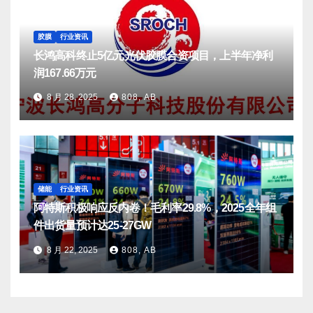
胶膜
行业资讯
长鸿高科终止5亿元光伏胶膜合资项目，上半年净利
润167.66万元
8 月 28, 2025
808, AB
储能
行业资讯
阿特斯积极响应反内卷！毛利率29.8%，2025全年组
件出货量预计达25-27GW
8 月 22, 2025
808, AB