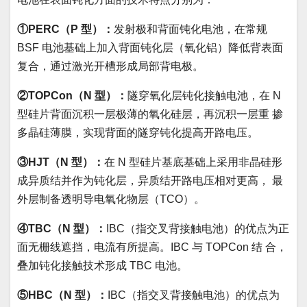
①PERC（P 型）：
发射极和背面钝化电池，在常规
BSF 电池基础上加入背面钝化层（氧化铝）降低背表面
复合，通过激光开槽形成局部背电极。
②TOPCon（N 型）：
隧穿氧化层钝化接触电池，在 N
型硅片背面沉积一层极薄的氧化硅层，再沉积一层重 掺
多晶硅薄膜，实现背面的隧穿钝化提高开路电压。
③HJT（N 型）：
在 N 型硅片基底基础上采用非晶硅形
成异质结并作为钝化层，异质结开路电压相对更高， 最
外层制备透明导电氧化物层（TCO）。
④TBC（N 型）：
IBC（指交叉背接触电池）的优点为正
面无栅线遮挡，电流有所提高。IBC 与 TOPCon 结 合，
叠加钝化接触技术形成 TBC 电池。
⑤HBC（N 型）：
IBC（指交叉背接触电池）的优点为