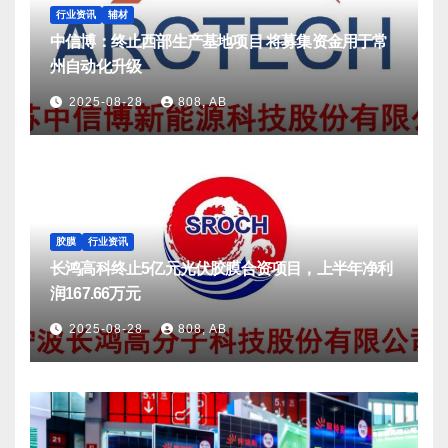
行业资讯
辅材
中信博：终止西部生产基地项目 将募集资金用于常
州自动化升级
2025-08-28
808, AB
胶膜
行业资讯
长鸿高科终止5亿元光伏胶膜合资项目，上半年净利
润167.66万元
2025-08-28
808, AB