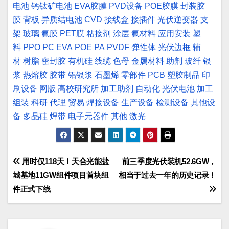
电池
钙钛矿电池
EVA胶膜
PVD设备
POE胶膜
封装胶
膜
背板
异质结电池
CVD
接线盒
接插件
光伏逆变器
支
架
玻璃
氟膜
PET膜
粘接剂
涂层
氟材料
应用安装
塑
料
PPO
PC
EVA
POE
PA
PVDF
弹性体
光伏边框
辅
材
树脂
密封胶
有机硅
线缆
色母
金属材料
助剂
玻纤
银
浆
热熔胶
胶带
铝银浆
石墨烯
零部件
PCB
塑胶制品
印
刷设备
网版
高校研究所
加工助剂
自动化
光伏电池
加工
组装
科研
代理
贸易
焊接设备
生产设备
检测设备
其他设
备
多晶硅
焊带
电子元器件
其他
激光
文
用时仅118天！天合光能盐
前三季度光伏装机52.6GW，
城基地11GW组件项目首块组
相当于过去一年的历史记录！
章
件正式下线
导
航