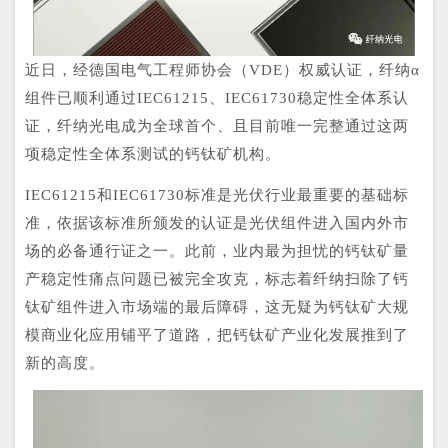
近日，经
德国电气工程师协会（
VDE）
权威认证，
纤纳
α
组件已顺利通过IEC61215、IEC61730稳定性全体系认
证，纤纳光电成为全球首个、且目前唯一完整通过这两
项稳定性全体系测试的钙钛矿机构。
I
EC61215
和
I
EC61730
标准是光伏行业最重要的基础标
准，依据该标准所
颁发
的认证是光伏组件进入国内外市
场的必备通行证之一。
此前，业内最为担忧的钙钛矿量
产稳定性痛点问题已被
完全攻克，
标志着纤纳
扫
除了钙
钛矿组件进入市场
端
的最后
障碍，
这无疑为钙钛矿大规
模商业化应用铺平了道路，把钙钛矿产业化发展推到了
新的高度
。