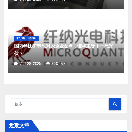
未分类
钙钛矿
国内钙钛矿电池34家企业盘点，谁将主导下一代光
伏？
7 月 28, 2025
808, AB
近期文章