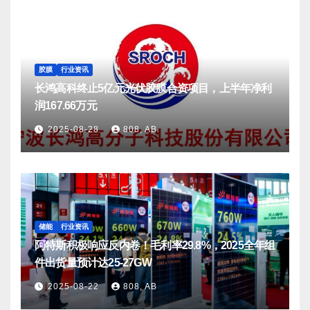
胶膜
行业资讯
长鸿高科终止5亿元光伏胶膜合资项目，上半年净利
润167.66万元
2025-08-28
808, AB
储能
行业资讯
阿特斯积极响应反内卷！毛利率29.8%，2025全年组
件出货量预计达25-27GW
2025-08-22
808, AB