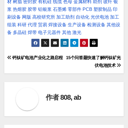
材
树脂
密封胶
有机硅
线缆
色母
金属材料
助剂
玻纤
银
浆
热熔胶
胶带
铝银浆
石墨烯
零部件
PCB
塑胶制品
印
刷设备
网版
高校研究所
加工助剂
自动化
光伏电池
加工
组装
科研
代理
贸易
焊接设备
生产设备
检测设备
其他设
备
多晶硅
焊带
电子元器件
其他
激光
文
钙钛矿电池产业化之路启程
15个问答题快速了解钙钛矿光
伏电池技术
章
导
航
作者
808, ab