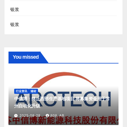
银浆
银浆
You missed
行业资讯
辅材
中信博：终止西部生产基地项目 将募集资金用于常
州自动化升级
2025-08-28
808, AB