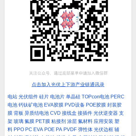
点击加入光伏上下游产业链通讯录
电站
光伏组件
硅片
电池片
单晶硅
TOPcon电池
PERC
电池
钙钛矿电池
EVA胶膜
PVD设备
POE胶膜
封装胶
膜
背板
异质结电池
CVD
接线盒
接插件
光伏逆变器
支
架
玻璃
氟膜
PET膜
粘接剂
涂层
氟材料
应用安装
塑
料
PPO
PC
EVA
POE
PA
PVDF
弹性体
光伏边框
辅