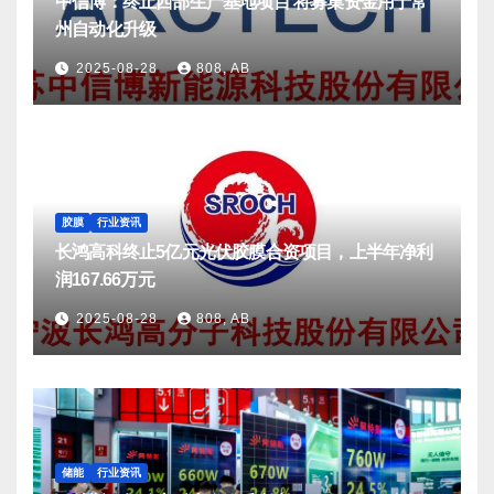
中信博：终止西部生产基地项目 将募集资金用于常
州自动化升级
2025-08-28
808, AB
胶膜
行业资讯
长鸿高科终止5亿元光伏胶膜合资项目，上半年净利
润167.66万元
2025-08-28
808, AB
储能
行业资讯