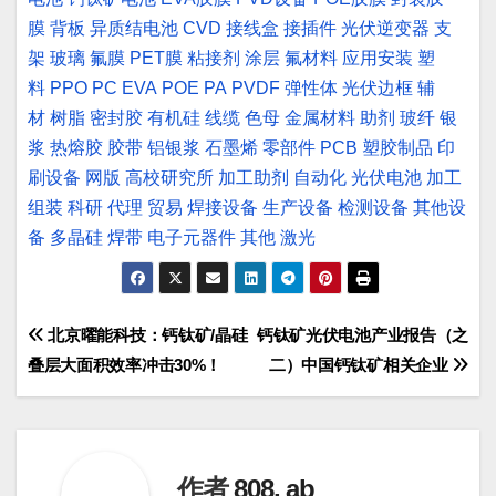
膜
背板
异质结电池
CVD
接线盒
接插件
光伏逆变器
支
架
玻璃
氟膜
PET膜
粘接剂
涂层
氟材料
应用安装
塑
料
PPO
PC
EVA
POE
PA
PVDF
弹性体
光伏边框
辅
材
树脂
密封胶
有机硅
线缆
色母
金属材料
助剂
玻纤
银
浆
热熔胶
胶带
铝银浆
石墨烯
零部件
PCB
塑胶制品
印
刷设备
网版
高校研究所
加工助剂
自动化
光伏电池
加工
组装
科研
代理
贸易
焊接设备
生产设备
检测设备
其他设
备
多晶硅
焊带
电子元器件
其他
激光
文
北京曜能科技：钙钛矿/晶硅
钙钛矿光伏电池产业报告（之
叠层大面积效率冲击30%！
二）中国钙钛矿相关企业
章
导
航
作者
808, ab