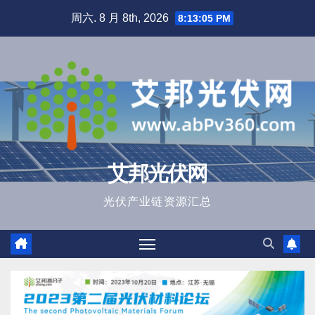
跳
周六. 8 月 8th, 2026
8:13:07 PM
至
内
容
艾邦光伏网
光伏产业链资源汇总