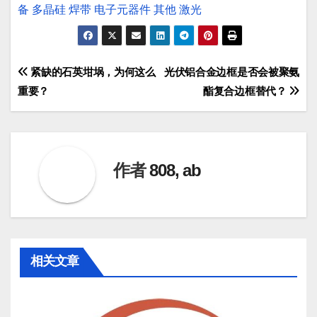
备
多晶硅
焊带
电子元器件
其他
激光
文
紧缺的石英坩埚，为何这么
光伏铝合金边框是否会被聚氨
重要？
酯复合边框替代？
章
导
航
作者
808, ab
相关文章