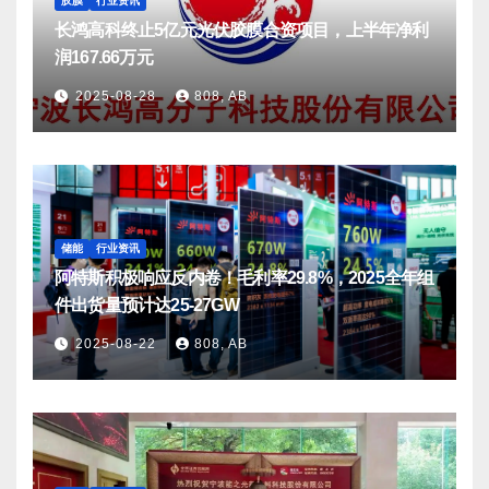
胶膜
行业资讯
长鸿高科终止5亿元光伏胶膜合资项目，上半年净利
润167.66万元
2025-08-28
808, AB
储能
行业资讯
阿特斯积极响应反内卷！毛利率29.8%，2025全年组
件出货量预计达25-27GW
2025-08-22
808, AB