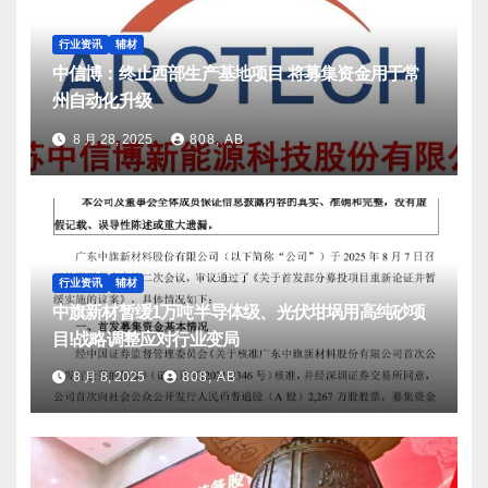
行业资讯
辅材
中信博：终止西部生产基地项目 将募集资金用于常
州自动化升级
8 月 28, 2025
808, AB
行业资讯
辅材
中旗新材暂缓1万吨半导体级、光伏坩埚用高纯砂项
目!战略调整应对行业变局
8 月 8, 2025
808, AB