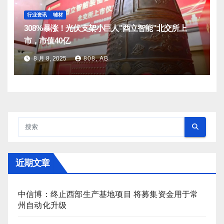
行业资讯
辅材
308%暴涨！光伏支架小巨人"酉立智能"北交所上
市，市值40亿
8 月 8, 2025
808, AB
近期文章
中信博：终止西部生产基地项目 将募集资金用于常
州自动化升级