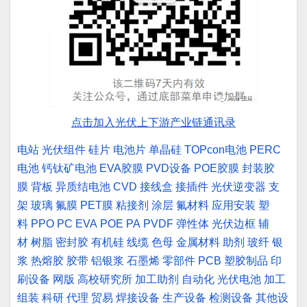
点击加入光伏上下游产业链通讯录
电站
光伏组件
硅片
电池片
单晶硅
TOPcon电池
PERC
电池
钙钛矿电池
EVA胶膜
PVD设备
POE胶膜
封装胶
膜
背板
异质结电池
CVD
接线盒
接插件
光伏逆变器
支
架
玻璃
氟膜
PET膜
粘接剂
涂层
氟材料
应用安装
塑
料
PPO
PC
EVA
POE
PA
PVDF
弹性体
光伏边框
辅
材
树脂
密封胶
有机硅
线缆
色母
金属材料
助剂
玻纤
银
浆
热熔胶
胶带
铝银浆
石墨烯
零部件
PCB
塑胶制品
印
刷设备
网版
高校研究所
加工助剂
自动化
光伏电池
加工
组装
科研
代理
贸易
焊接设备
生产设备
检测设备
其他设