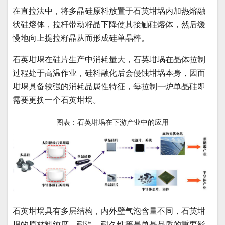
在直拉法中，将多晶硅原料放置于石英坩埚内加热熔融
状硅熔体，拉杆带动籽晶下降使其接触硅熔体，然后缓
慢地向上提拉籽晶从而形成硅单晶棒。
石英坩埚在硅片生产中消耗量大，石英坩埚在晶体拉制
过程处于高温作业，硅料融化后会侵蚀坩埚本身，因而
坩埚具备较强的消耗品属性特征，每拉制一炉单晶硅即
需要更换一个石英坩埚。
图表：石英坩埚在下游产业中的应用
石英坩埚具有多层结构，内外壁气泡含量不同，石英坩
埚的原材料纯度、耐温、耐久性等是单晶品质的重要影