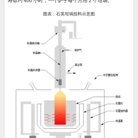
寿命约 400 小时，一个炉子每个月用 2 个坩埚。
图表：石英坩埚投料示意图