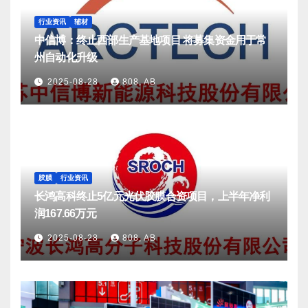
行业资讯
辅材
中信博：终止西部生产基地项目 将募集资金用于常
州自动化升级
2025-08-28
808, AB
胶膜
行业资讯
长鸿高科终止5亿元光伏胶膜合资项目，上半年净利
润167.66万元
2025-08-28
808, AB