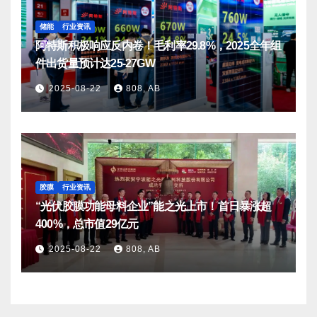
储能
行业资讯
阿特斯积极响应反内卷！毛利率29.8%，2025全年组
件出货量预计达25-27GW
2025-08-22
808, AB
胶膜
行业资讯
“光伏胶膜功能母料企业”能之光上市！首日暴涨超
400%，总市值29亿元
2025-08-22
808, AB